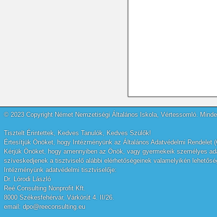
© 2023 Copyright Német Nemzetiségi Általános Iskola, Vértessomló. Minden
Tisztelt Érintettek, Kedves Tanulók, Kedves Szülők!
Értesítjük Önöket, hogy Intézményünk az Általános Adatvédelmi Rendelet (
Kérjük Önöket, hogy amennyiben az Önök, vagy gyermekeik személyes adatai
szíveskedjenek a tisztviselő alábbi elérhetőségeinek valamelyikén lehetőség
Intézményünk adatvédelmi tisztviselője:
Dr. Lórodi László
Reé Consulting Nonprofit Kft.
8000 Székesfehérvár, Várkörút 4. II/26.
email: dpo@reeconsulting.eu