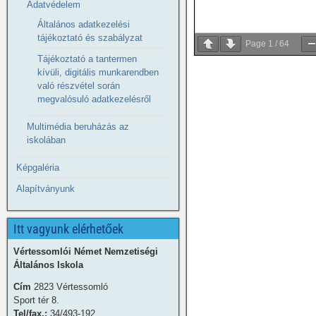
Adatvédelem
Általános adatkezelési
tájékoztató és szabályzat
Page
1
/
64
Tájékoztató a tantermen
kívüli, digitális munkarendben
való részvétel során
megvalósuló adatkezelésről
Multimédia beruházás az
iskolában
Képgaléria
Alapítványunk
Itt vagyunk elérhetőek
Vértessomlói Német Nemzetiségi
Általános Iskola
Cím
2823 Vértessomló
Sport tér 8.
Tel/fax.:
34/493-192