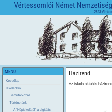
Vértessomlói Német Nemzetiségi 
2823 Vértes
MENÜ
Házirend
Kezdőlap
Az iskola aktuális házirend
Iskolánkról
Bemutatkozás
Történetünk
A “Népiskolától” a digitális