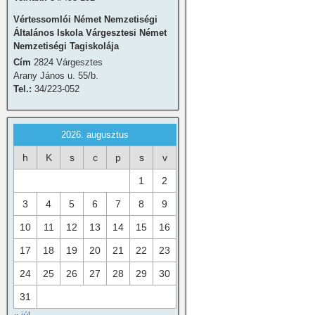
Vértessomlói Német Nemzetiségi
Általános Iskola Várgesztesi Német
Nemzetiségi Tagiskolája
Cím
2824 Várgesztes
Arany János u. 55/b.
Tel.:
34/223-052
2026. augusztus
h
K
s
c
p
s
v
1
2
3
4
5
6
7
8
9
10
11
12
13
14
15
16
17
18
19
20
21
22
23
24
25
26
27
28
29
30
31