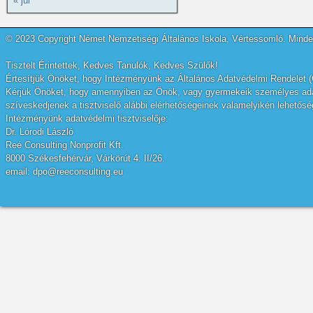
« júl
© 2023 Copyright Német Nemzetiségi Általános Iskola, Vértessomló. Minden
Tisztelt Érintettek, Kedves Tanulók, Kedves Szülők!
Értesítjük Önöket, hogy Intézményünk az Általános Adatvédelmi Rendelet (
Kérjük Önöket, hogy amennyiben az Önök, vagy gyermekeik személyes adatai
szíveskedjenek a tisztviselő alábbi elérhetőségeinek valamelyikén lehetőség
Intézményünk adatvédelmi tisztviselője:
Dr. Lórodi László
Reé Consulting Nonprofit Kft.
8000 Székesfehérvár, Várkörút 4. II/26.
email: dpo@reeconsulting.eu