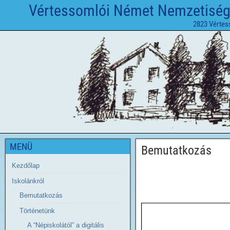
Vértessomlói Német Nemzetiségi 
2823 Vértes
MENÜ
Bemutatkozás
Kezdőlap
Iskolánkról
Bemutatkozás
Történetünk
A “Népiskolától” a digitális