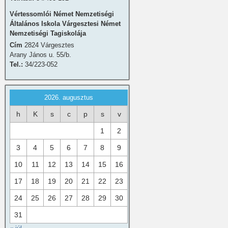
Vértessomlói Német Nemzetiségi
Általános Iskola Várgesztesi Német
Nemzetiségi Tagiskolája
Cím
2824 Várgesztes
Arany János u. 55/b.
Tel.:
34/223-052
2026. augusztus
h
K
s
c
p
s
v
1
2
3
4
5
6
7
8
9
10
11
12
13
14
15
16
17
18
19
20
21
22
23
24
25
26
27
28
29
30
31