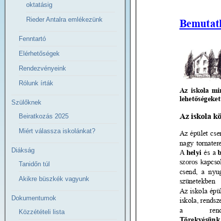
oktatásig
Rieder Antalra emlékezünk
Fenntartó
Elérhetőségek
Rendezvényeink
Rólunk írták
Szülőknek
Beiratkozás 2025
Miért válassza iskolánkat?
Diákság
Tanidőn túl
Akikre büszkék vagyunk
Dokumentumok
Közzétételi lista