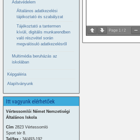
Adatvédelem
Általános adatkezelési
tájékoztató és szabályzat
Tájékoztató a tantermen
Page
1
/
2
kívüli, digitális munkarendben
való részvétel során
megvalósuló adatkezelésről
Multimédia beruházás az
iskolában
Képgaléria
Alapítványunk
Itt vagyunk elérhetőek
Vértessomlói Német Nemzetiségi
Általános Iskola
Cím
2823 Vértessomló
Sport tér 8.
Tel/fax.:
34/493-192