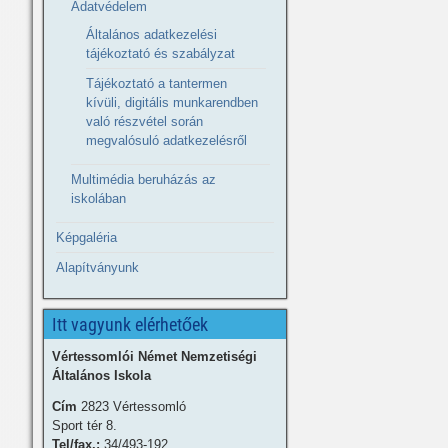
Adatvédelem
Általános adatkezelési
tájékoztató és szabályzat
Tájékoztató a tantermen
kívüli, digitális munkarendben
való részvétel során
megvalósuló adatkezelésről
Multimédia beruházás az
iskolában
Képgaléria
Alapítványunk
Itt vagyunk elérhetőek
Vértessomlói Német Nemzetiségi
Általános Iskola
Cím
2823 Vértessomló
Sport tér 8.
Tel/fax.:
34/493-192