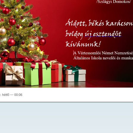
. hétfő — 00:06