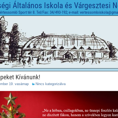
gi Általános Iskola és Várgesztesi 
értessomló Sport tér 8. Tel/Fax: 34/493-192; e-mail: vertessomloiskola@gma
peket Kívánunk!
ember 19. vasárnap
Nincs kategorizálva