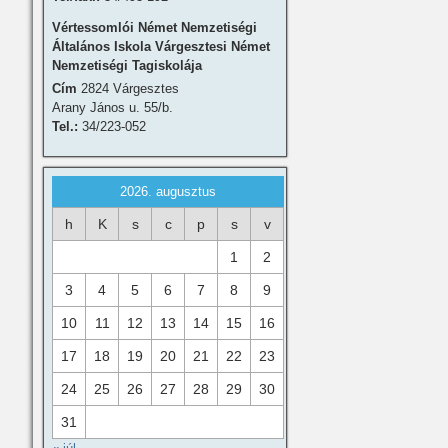
Vértessomlói Német Nemzetiségi
Általános Iskola Várgesztesi Német
Nemzetiségi Tagiskolája
Cím
2824 Várgesztes
Arany János u. 55/b.
Tel.:
34/223-052
2026. augusztus
h
K
s
c
p
s
v
1
2
3
4
5
6
7
8
9
10
11
12
13
14
15
16
17
18
19
20
21
22
23
24
25
26
27
28
29
30
31