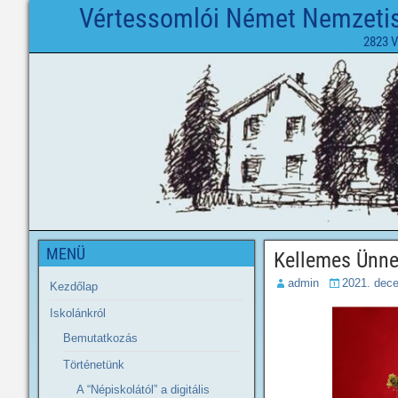
Vértessomlói Német Nemzetisé
2823 V
MENÜ
Kellemes Ünne
admin
2021. dec
Kezdőlap
Iskolánkról
Bemutatkozás
Történetünk
A “Népiskolától” a digitális