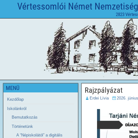
Vértessomlói Német Nemzetiségi 
2823 Vértes
MENÜ
Rajzpályázat
Erdei Lívia
2026. június
Kezdőlap
Iskolánkról
Bemutatkozás
Történetünk
A “Népiskolától” a digitális