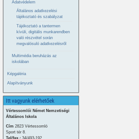
Adatvédelem
Általános adatkezelési
tájékoztató és szabályzat
Tájékoztató a tantermen
kívüli, digitális munkarendben
való részvétel során
megvalósuló adatkezelésről
Multimédia beruházás az
iskolában
Képgaléria
Alapítványunk
Itt vagyunk elérhetőek
Vértessomlói Német Nemzetiségi
Általános Iskola
Cím
2823 Vértessomló
Sport tér 8.
Tel/fax.:
34/493-192