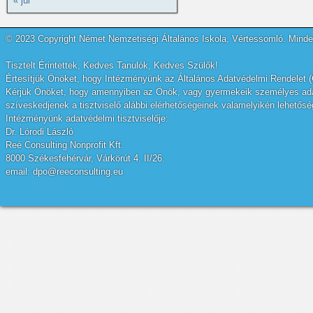
« júl
© 2023 Copyright Német Nemzetiségi Általános Iskola, Vértessomló. Minden
Tisztelt Érintettek, Kedves Tanulók, Kedves Szülők!
Értesítjük Önöket, hogy Intézményünk az Általános Adatvédelmi Rendelet (
Kérjük Önöket, hogy amennyiben az Önök, vagy gyermekeik személyes adatai
szíveskedjenek a tisztviselő alábbi elérhetőségeinek valamelyikén lehetőség
Intézményünk adatvédelmi tisztviselője:
Dr. Lórodi László
Reé Consulting Nonprofit Kft.
8000 Székesfehérvár, Várkörút 4. II/26.
email: dpo@reeconsulting.eu