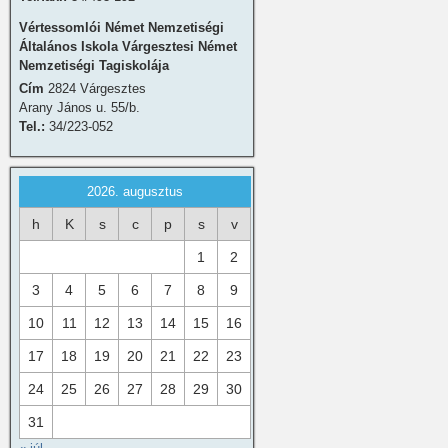
Vértessomlói Német Nemzetiségi
Általános Iskola Várgesztesi Német
Nemzetiségi Tagiskolája
Cím
2824 Várgesztes
Arany János u. 55/b.
Tel.:
34/223-052
2026. augusztus
h
K
s
c
p
s
v
1
2
3
4
5
6
7
8
9
10
11
12
13
14
15
16
17
18
19
20
21
22
23
24
25
26
27
28
29
30
31