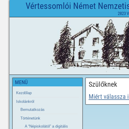
Vértessomlói Német Nemzetisé
2823 V
MENÜ
Szülőknek
Kezdőlap
Miért válassza 
Iskolánkról
Bemutatkozás
Történetünk
A “Népiskolától” a digitális