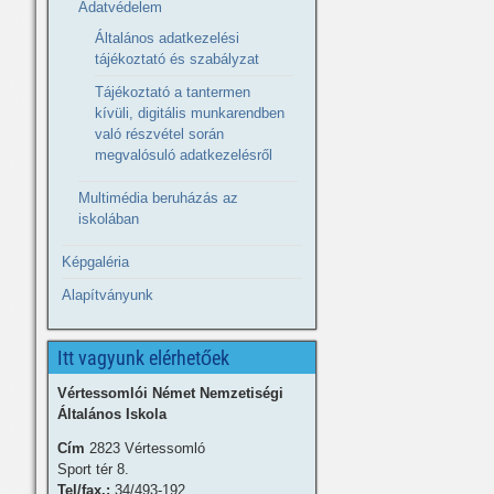
Adatvédelem
Általános adatkezelési
tájékoztató és szabályzat
Tájékoztató a tantermen
kívüli, digitális munkarendben
való részvétel során
megvalósuló adatkezelésről
Multimédia beruházás az
iskolában
Képgaléria
Alapítványunk
Itt vagyunk elérhetőek
Vértessomlói Német Nemzetiségi
Általános Iskola
Cím
2823 Vértessomló
Sport tér 8.
Tel/fax.:
34/493-192