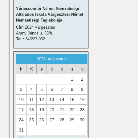
Vértessomlói Német Nemzetiségi
Általános Iskola Várgesztesi Német
Nemzetiségi Tagiskolája
Cím
2824 Várgesztes
Arany János u. 55/b.
Tel.:
34/223-052
2026. augusztus
h
K
s
c
p
s
v
1
2
3
4
5
6
7
8
9
10
11
12
13
14
15
16
17
18
19
20
21
22
23
24
25
26
27
28
29
30
31