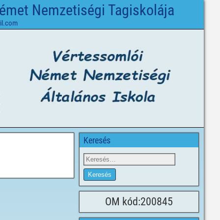
Német Nemzetiségi Tagiskolája
il.com
Keresés
OM kód:200845