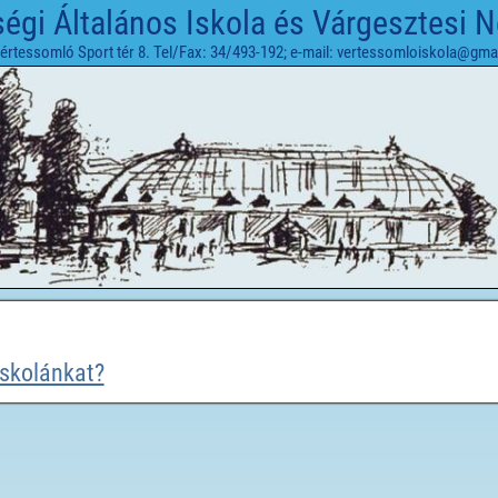
gi Általános Iskola és Várgesztesi 
értessomló Sport tér 8. Tel/Fax: 34/493-192; e-mail: vertessomloiskola@gma
iskolánkat?