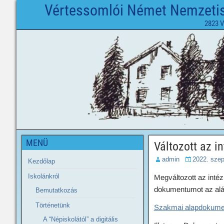
Vértessomlói Német Nemzetisé
2823 V
MENÜ
Változott az 
admin
2022. szep
Kezdőlap
Iskolánkról
Megváltozott az inté
dokumentumot az alább
Bemutatkozás
Történetünk
Szakmai alapdokum
A “Népiskolától” a digitális