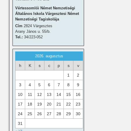
Vértessomlói Német Nemzetiségi
Általános Iskola Várgesztesi Német
Nemzetiségi Tagiskolája
Cím
2824 Várgesztes
Arany János u. 55/b.
Tel.:
34/223-052
2026. augusztus
h
K
s
c
p
s
v
1
2
3
4
5
6
7
8
9
10
11
12
13
14
15
16
17
18
19
20
21
22
23
24
25
26
27
28
29
30
31