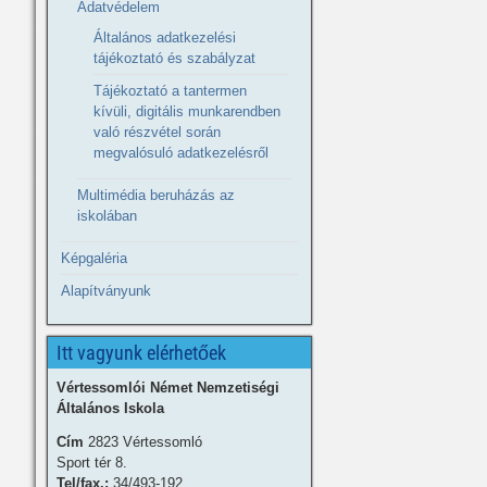
Adatvédelem
Általános adatkezelési
tájékoztató és szabályzat
Tájékoztató a tantermen
kívüli, digitális munkarendben
való részvétel során
megvalósuló adatkezelésről
Multimédia beruházás az
iskolában
Képgaléria
Alapítványunk
Itt vagyunk elérhetőek
Vértessomlói Német Nemzetiségi
Általános Iskola
Cím
2823 Vértessomló
Sport tér 8.
Tel/fax.:
34/493-192