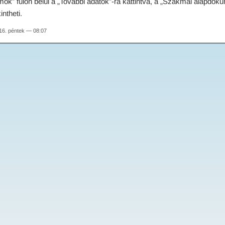
ok” fülön belül a „További adatok”-ra kattintva, a „Szakmai alapdok
ntheti.
16. péntek — 08:07