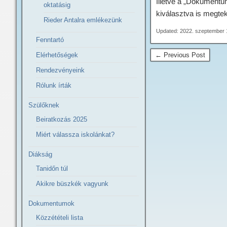
Illetve a „Dokumentum
oktatásig
kiválasztva is megteki
Rieder Antalra emlékezünk
Updated: 2022. szeptember 
Fenntartó
Elérhetőségek
← Previous Post
Rendezvényeink
Rólunk írták
Szülőknek
Beiratkozás 2025
Miért válassza iskolánkat?
Diákság
Tanidőn túl
Akikre büszkék vagyunk
Dokumentumok
Közzétételi lista