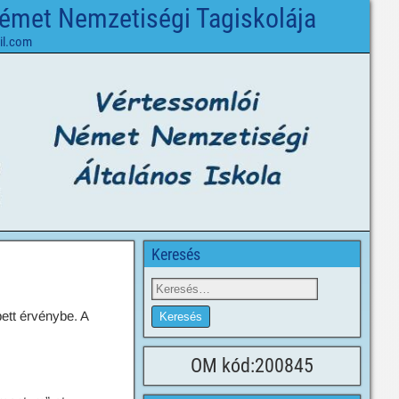
Német Nemzetiségi Tagiskolája
il.com
Keresés
ett érvénybe. A
OM kód:200845