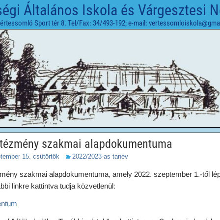
gi Általános Iskola és Várgesztesi 
értessomló Sport tér 8. Tel/Fax: 34/493-192; e-mail: vertessomloiskola@gma
intézmény szakmai alapdokumentuma
tember 15. csütörtök
2022/2023-as tanév
zmény szakmai alapdokumentuma, amely 2022. szeptember 1.-től lép
i linkre kattintva tudja közvetlenül:
entum