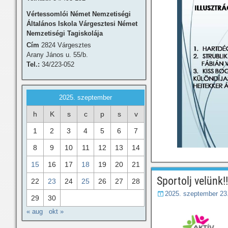
Vértessomlói Német Nemzetiségi
Általános Iskola Várgesztesi Német
Nemzetiségi Tagiskolája
Cím
2824 Várgesztes
Arany János u. 55/b.
Tel.:
34/223-052
2025. szeptember
h
K
s
c
p
s
v
1
2
3
4
5
6
7
8
9
10
11
12
13
14
15
16
17
18
19
20
21
Sportolj velünk!!
22
23
24
25
26
27
28
2025. szeptember 23
29
30
« aug
okt »