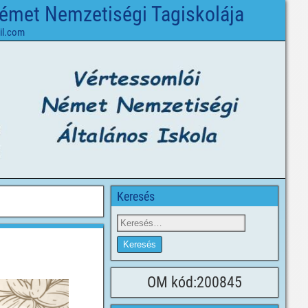
Német Nemzetiségi Tagiskolája
il.com
Keresés
OM kód:200845