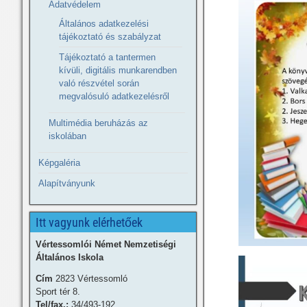
Adatvédelem
Általános adatkezelési
tájékoztató és szabályzat
Tájékoztató a tantermen
kívüli, digitális munkarendben
való részvétel során
megvalósuló adatkezelésről
Multimédia beruházás az
iskolában
Képgaléria
Alapítványunk
Itt vagyunk elérhetőek
Vértessomlói Német Nemzetiségi
Általános Iskola
Cím
2823 Vértessomló
Sport tér 8.
Tel/fax.:
34/493-192