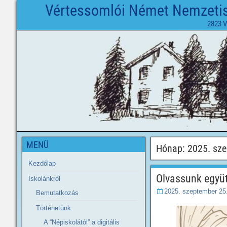
Vértessomlói Német Nemzetisé
2823 V
MENÜ
Hónap:
2025. sz
Kezdőlap
Olvassunk együt
Iskolánkról
2025. szeptember 25.
Bemutatkozás
Történetünk
A “Népiskolától” a digitális