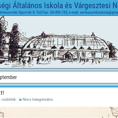
gi Általános Iskola és Várgesztesi 
értessomló Sport tér 8. Tel/Fax: 34/493-192; e-mail: vertessomloiskola@gma
eptember
t!
 csütörtök
Nincs kategorizálva