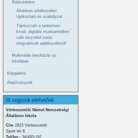
Adatvédelem
Általános adatkezelési
tájékoztató és szabályzat
Tájékoztató a tantermen
kívüli, digitális munkarendben
való részvétel során
megvalósuló adatkezelésről
Multimédia beruházás az
iskolában
Képgaléria
Alapítványunk
Itt vagyunk elérhetőek
Vértessomlói Német Nemzetiségi
Általános Iskola
Cím
2823 Vértessomló
Sport tér 8.
Tel/fax.:
34/493-192