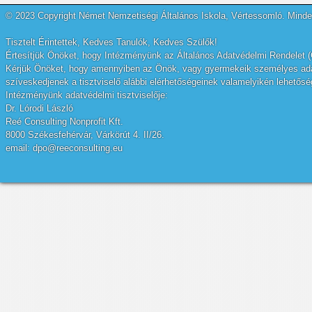
© 2023 Copyright Német Nemzetiségi Általános Iskola, Vértessomló. Minden
Tisztelt Érintettek, Kedves Tanulók, Kedves Szülők!
Értesítjük Önöket, hogy Intézményünk az Általános Adatvédelmi Rendelet (
Kérjük Önöket, hogy amennyiben az Önök, vagy gyermekeik személyes adatai
szíveskedjenek a tisztviselő alábbi elérhetőségeinek valamelyikén lehetőség
Intézményünk adatvédelmi tisztviselője:
Dr. Lórodi László
Reé Consulting Nonprofit Kft.
8000 Székesfehérvár, Várkörút 4. II/26.
email: dpo@reeconsulting.eu