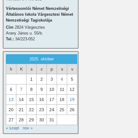
Vértessomlói Német Nemzetiségi
Általános Iskola Várgesztesi Német
Nemzetiségi Tagiskolája
Cím
2824 Várgesztes
Arany János u. 55/b.
Tel.:
34/223-052
2025. október
h
K
s
c
p
s
v
1
2
3
4
5
6
7
8
9
10
11
12
13
14
15
16
17
18
19
20
21
22
23
24
25
26
27
28
29
30
31
« szept
nov »