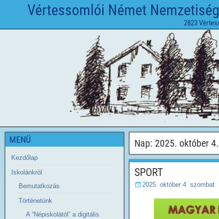
Vértessomlói Német Nemzetiségi 
2823 Vértes
MENÜ
Nap:
2025. október 4.
Kezdőlap
SPORT
Iskolánkról
2025. október 4. szombat
Bemutatkozás
Történetünk
A “Népiskolától” a digitális