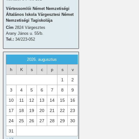
Vértessomlói Német Nemzetiségi
Általános Iskola Várgesztesi Német
Nemzetiségi Tagiskolája
Cím
2824 Várgesztes
Arany János u. 55/b.
Tel.:
34/223-052
2026. augusztus
h
K
s
c
p
s
v
1
2
3
4
5
6
7
8
9
10
11
12
13
14
15
16
17
18
19
20
21
22
23
24
25
26
27
28
29
30
31