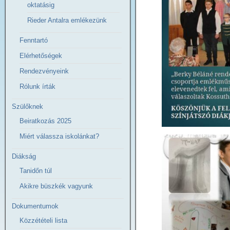
oktatásig
Rieder Antalra emlékezünk
Fenntartó
Elérhetőségek
Rendezvényeink
Rólunk írták
Szülőknek
Beiratkozás 2025
Miért válassza iskolánkat?
Diákság
Tanidőn túl
Akikre büszkék vagyunk
Dokumentumok
Közzétételi lista