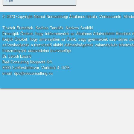
« júl
© 2023 Copyright Német Nemzetiségi Általános Iskola, Vértessomló. Minden
Tisztelt Érintettek, Kedves Tanulók, Kedves Szülők!
Értesítjük Önöket, hogy Intézményünk az Általános Adatvédelmi Rendelet (
Kérjük Önöket, hogy amennyiben az Önök, vagy gyermekeik személyes adatai
szíveskedjenek a tisztviselő alábbi elérhetőségeinek valamelyikén lehetőség
Intézményünk adatvédelmi tisztviselője:
Dr. Lórodi László
Reé Consulting Nonprofit Kft.
8000 Székesfehérvár, Várkörút 4. II/26.
email: dpo@reeconsulting.eu