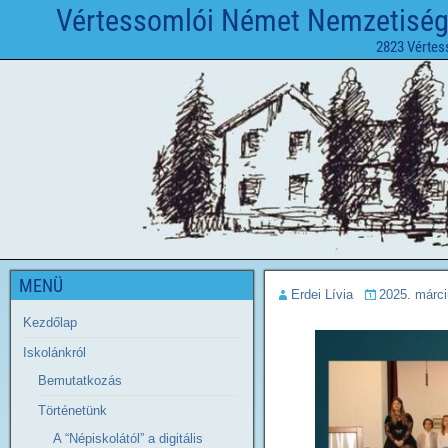
Vértessomlói Német Nemzetiségi 
2823 Vértes
MENÜ
Erdei Lívia
2025. márci
Kezdőlap
Iskolánkról
Bemutatkozás
Történetünk
A “Népiskolától” a digitális