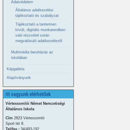
Adatvédelem
Általános adatkezelési
tájékoztató és szabályzat
Tájékoztató a tantermen
kívüli, digitális munkarendben
való részvétel során
megvalósuló adatkezelésről
Multimédia beruházás az
iskolában
Képgaléria
Alapítványunk
Itt vagyunk elérhetőek
Vértessomlói Német Nemzetiségi
Általános Iskola
Cím
2823 Vértessomló
Sport tér 8.
Tel/fax.:
34/493-192