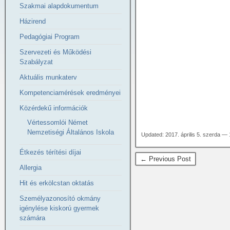
Szakmai alapdokumentum
Házirend
Pedagógiai Program
Szervezeti és Működési
Szabályzat
Aktuális munkaterv
Kompetenciamérések eredményei
Közérdekű információk
Vértessomlói Német
Nemzetiségi Általános Iskola
Updated: 2017. április 5. szerda — 
Étkezés térítési díjai
← Previous Post
Allergia
Hit és erkölcstan oktatás
Személyazonosító okmány
igénylése kiskorú gyermek
számára