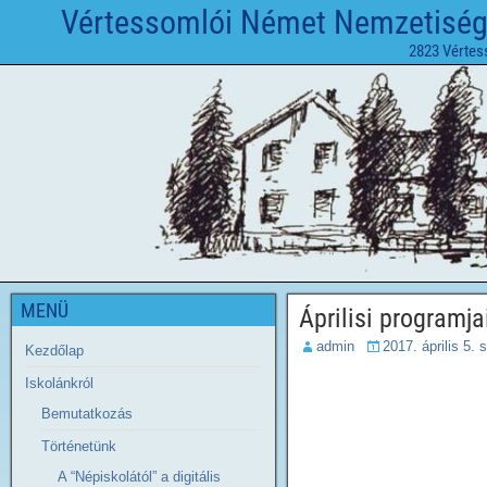
Vértessomlói Német Nemzetiségi 
2823 Vértes
MENÜ
Áprilisi programja
admin
2017. április 5. 
Kezdőlap
Iskolánkról
Bemutatkozás
Történetünk
A “Népiskolától” a digitális