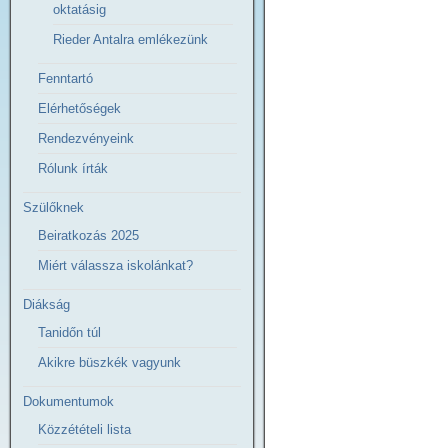
oktatásig
Rieder Antalra emlékezünk
Fenntartó
Elérhetőségek
Rendezvényeink
Rólunk írták
Szülőknek
Beiratkozás 2025
Miért válassza iskolánkat?
Diákság
Tanidőn túl
Akikre büszkék vagyunk
Dokumentumok
Közzétételi lista