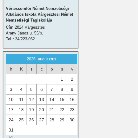
Vértessomlói Német Nemzetiségi
Általános Iskola Várgesztesi Német
Nemzetiségi Tagiskolája
Cím
2824 Várgesztes
Arany János u. 55/b.
Tel.:
34/223-052
2026. augusztus
h
K
s
c
p
s
v
1
2
3
4
5
6
7
8
9
10
11
12
13
14
15
16
17
18
19
20
21
22
23
24
25
26
27
28
29
30
31