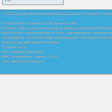
« júl
© 2023 Copyright Német Nemzetiségi Általános Iskola, Vértessomló. Minden
Tisztelt Érintettek, Kedves Tanulók, Kedves Szülők!
Értesítjük Önöket, hogy Intézményünk az Általános Adatvédelmi Rendelet (
Kérjük Önöket, hogy amennyiben az Önök, vagy gyermekeik személyes adatai
szíveskedjenek a tisztviselő alábbi elérhetőségeinek valamelyikén lehetőség
Intézményünk adatvédelmi tisztviselője:
Dr. Lórodi László
Reé Consulting Nonprofit Kft.
8000 Székesfehérvár, Várkörút 4. II/26.
email: dpo@reeconsulting.eu