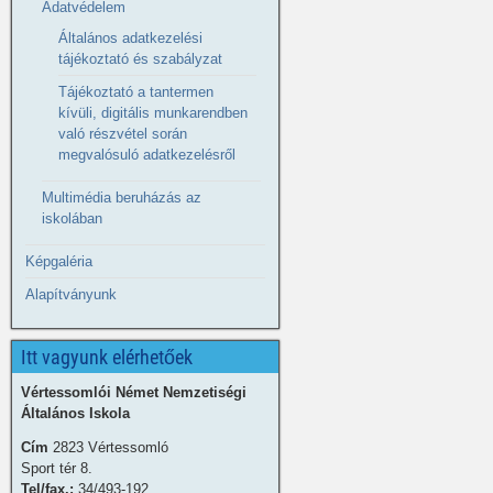
Adatvédelem
Általános adatkezelési
tájékoztató és szabályzat
Tájékoztató a tantermen
kívüli, digitális munkarendben
való részvétel során
megvalósuló adatkezelésről
Multimédia beruházás az
iskolában
Képgaléria
Alapítványunk
Itt vagyunk elérhetőek
Vértessomlói Német Nemzetiségi
Általános Iskola
Cím
2823 Vértessomló
Sport tér 8.
Tel/fax.:
34/493-192