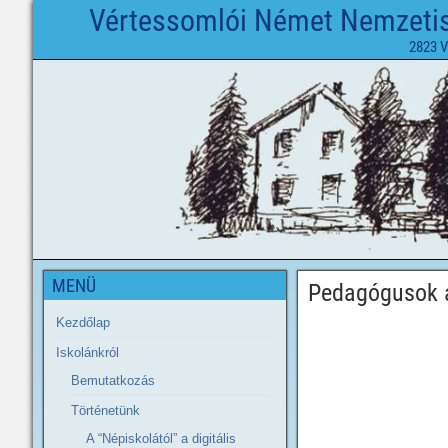
Vértessomlói Német Nemzetisé
2823 V
MENÜ
Pedagógusok 
Kezdőlap
Iskolánkról
Bemutatkozás
Történetünk
A “Népiskolától” a digitális