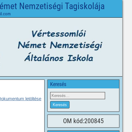
Német Nemzetiségi Tagiskolája
il.com
Keresés
Dokumentum letöltése
OM kód:200845