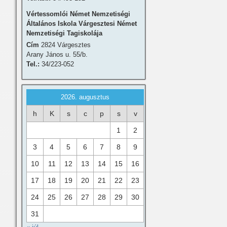
Vértessomlói Német Nemzetiségi
Általános Iskola Várgesztesi Német
Nemzetiségi Tagiskolája
Cím
2824 Várgesztes
Arany János u. 55/b.
Tel.:
34/223-052
2026. augusztus
h
K
s
c
p
s
v
1
2
3
4
5
6
7
8
9
10
11
12
13
14
15
16
17
18
19
20
21
22
23
24
25
26
27
28
29
30
31