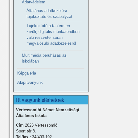
Adatvédelem
Általános adatkezelési
tájékoztató és szabályzat
Tájékoztató a tantermen
kívüli, digitális munkarendben
való részvétel során
megvalósuló adatkezelésről
Multimédia beruházás az
iskolában
Képgaléria
Alapítványunk
Itt vagyunk elérhetőek
Vértessomlói Német Nemzetiségi
Általános Iskola
Cím
2823 Vértessomló
Sport tér 8.
Tel/fax.:
34/493-192