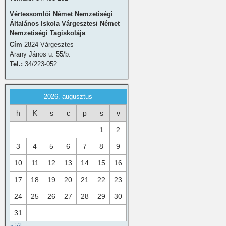
Vértessomlói Német Nemzetiségi
Általános Iskola Várgesztesi Német
Nemzetiségi Tagiskolája
Cím
2824 Várgesztes
Arany János u. 55/b.
Tel.:
34/223-052
2026. augusztus
h
K
s
c
p
s
v
1
2
3
4
5
6
7
8
9
10
11
12
13
14
15
16
17
18
19
20
21
22
23
24
25
26
27
28
29
30
31