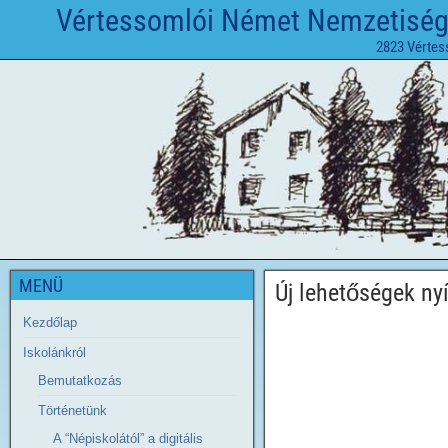
Vértessomlói Német Nemzetiségi 
2823 Vértes
MENÜ
Új lehetőségek ny
Kezdőlap
Iskolánkról
Bemutatkozás
Történetünk
A “Népiskolától” a digitális