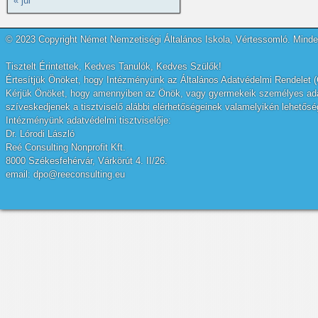
« júl
© 2023 Copyright Német Nemzetiségi Általános Iskola, Vértessomló. Minden
Tisztelt Érintettek, Kedves Tanulók, Kedves Szülők!
Értesítjük Önöket, hogy Intézményünk az Általános Adatvédelmi Rendelet (
Kérjük Önöket, hogy amennyiben az Önök, vagy gyermekeik személyes adatai
szíveskedjenek a tisztviselő alábbi elérhetőségeinek valamelyikén lehetőség
Intézményünk adatvédelmi tisztviselője:
Dr. Lórodi László
Reé Consulting Nonprofit Kft.
8000 Székesfehérvár, Várkörút 4. II/26.
email: dpo@reeconsulting.eu