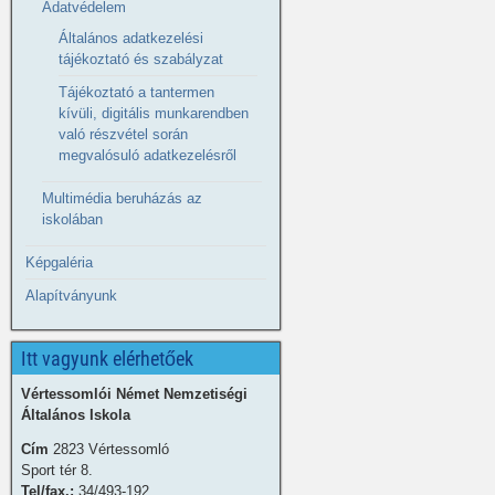
Adatvédelem
Általános adatkezelési
tájékoztató és szabályzat
Tájékoztató a tantermen
kívüli, digitális munkarendben
való részvétel során
megvalósuló adatkezelésről
Multimédia beruházás az
iskolában
Képgaléria
Alapítványunk
Itt vagyunk elérhetőek
Vértessomlói Német Nemzetiségi
Általános Iskola
Cím
2823 Vértessomló
Sport tér 8.
Tel/fax.:
34/493-192