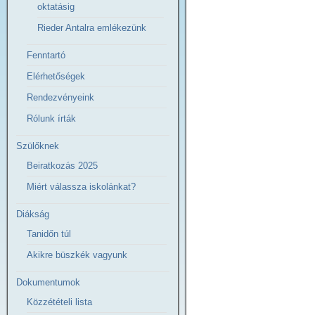
oktatásig
Rieder Antalra emlékezünk
Fenntartó
Elérhetőségek
Rendezvényeink
Rólunk írták
Szülőknek
Beiratkozás 2025
Miért válassza iskolánkat?
Diákság
Tanidőn túl
Akikre büszkék vagyunk
Dokumentumok
Közzétételi lista