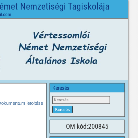
Német Nemzetiségi Tagiskolája
il.com
Keresés
Dokumentum letöltése
OM kód:200845