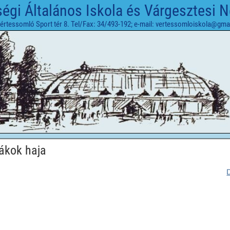
gi Általános Iskola és Várgesztesi 
értessomló Sport tér 8. Tel/Fax: 34/493-192; e-mail: vertessomloiskola@gma
iákok haja