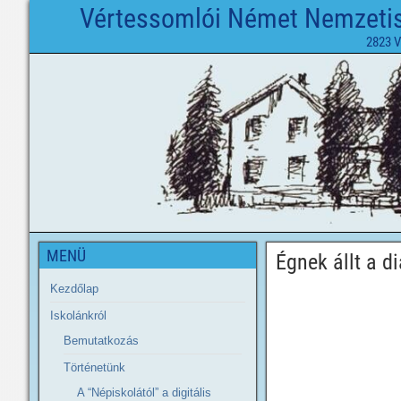
Vértessomlói Német Nemzetisé
2823 V
MENÜ
Égnek állt a d
Kezdőlap
Iskolánkról
Bemutatkozás
Történetünk
A “Népiskolától” a digitális