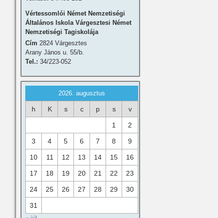
Vértessomlói Német Nemzetiségi
Általános Iskola Várgesztesi Német
Nemzetiségi Tagiskolája
Cím
2824 Várgesztes
Arany János u. 55/b.
Tel.:
34/223-052
2026. augusztus
h
K
s
c
p
s
v
1
2
3
4
5
6
7
8
9
10
11
12
13
14
15
16
17
18
19
20
21
22
23
24
25
26
27
28
29
30
31