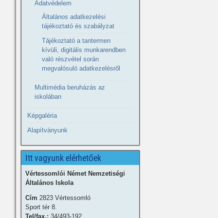
Adatvédelem
Általános adatkezelési
tájékoztató és szabályzat
Tájékoztató a tantermen
kívüli, digitális munkarendben
való részvétel során
megvalósuló adatkezelésről
Multimédia beruházás az
iskolában
Képgaléria
Alapítványunk
Itt vagyunk elérhetőek
Vértessomlói Német Nemzetiségi
Általános Iskola
Cím
2823 Vértessomló
Sport tér 8.
Tel/fax.:
34/493-192