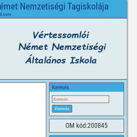
Német Nemzetiségi Tagiskolája
il.com
Keresés
OM kód:200845