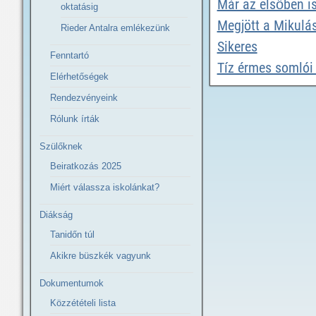
Már az elsőben i
oktatásig
Megjött a Mikulá
Rieder Antalra emlékezünk
Sikeres
Fenntartó
Tíz érmes somlói
Elérhetőségek
Rendezvényeink
Rólunk írták
Szülőknek
Beiratkozás 2025
Miért válassza iskolánkat?
Diákság
Tanidőn túl
Akikre büszkék vagyunk
Dokumentumok
Közzétételi lista