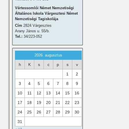
Vértessomlói Német Nemzetiségi
Általános Iskola Várgesztesi Német
Nemzetiségi Tagiskolája
Cím
2824 Várgesztes
Arany János u. 55/b.
Tel.:
34/223-052
2026. augusztus
h
K
s
c
p
s
v
1
2
3
4
5
6
7
8
9
10
11
12
13
14
15
16
17
18
19
20
21
22
23
24
25
26
27
28
29
30
31