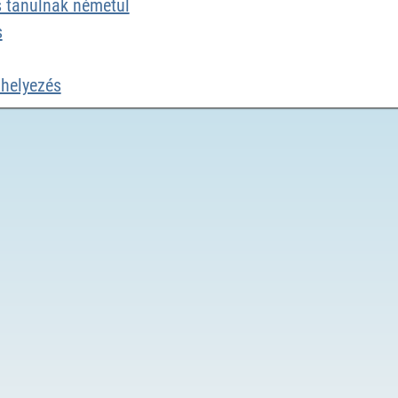
s tanulnak németül
s
 helyezés