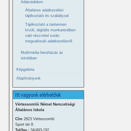
Adatvédelem
Általános adatkezelési
tájékoztató és szabályzat
Tájékoztató a tantermen
kívüli, digitális munkarendben
való részvétel során
megvalósuló adatkezelésről
Multimédia beruházás az
iskolában
Képgaléria
Alapítványunk
Itt vagyunk elérhetőek
Vértessomlói Német Nemzetiségi
Általános Iskola
Cím
2823 Vértessomló
Sport tér 8.
Tel/fax.:
34/493-192