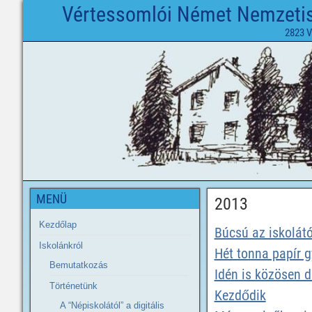
Vértessomlói Német Nemzetisé
2823 V
MENÜ
2013
Kezdőlap
Búcsú az iskolátó
Iskolánkról
Hét tonna papír g
Bemutatkozás
Idén is közösen dí
Történetünk
Kezdődik
A “Népiskolától” a digitális