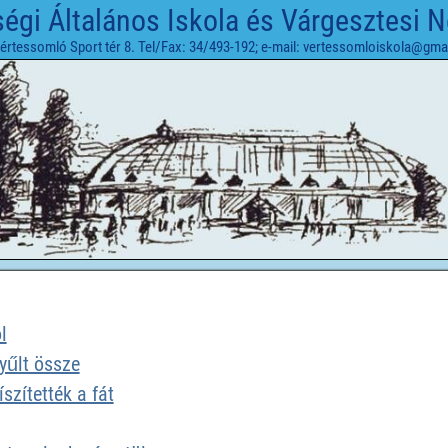
gi Általános Iskola és Várgesztesi 
értessomló Sport tér 8. Tel/Fax: 34/493-192; e-mail: vertessomloiskola@gma
l
yűlt össze
szítették a fát