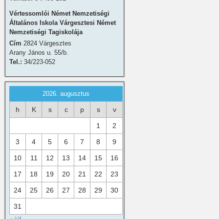
Vértessomlói Német Nemzetiségi
Általános Iskola Várgesztesi Német
Nemzetiségi Tagiskolája
Cím
2824 Várgesztes
Arany János u. 55/b.
Tel.:
34/223-052
2026. augusztus
h
K
s
c
p
s
v
1
2
3
4
5
6
7
8
9
10
11
12
13
14
15
16
17
18
19
20
21
22
23
24
25
26
27
28
29
30
31