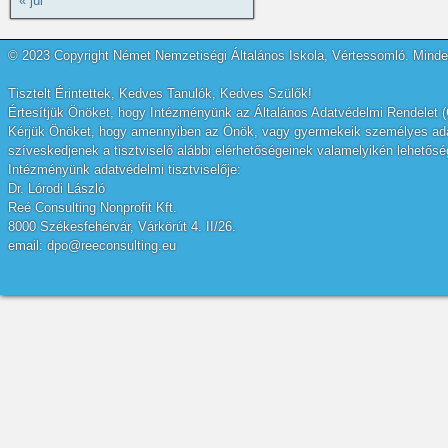
« júl
© 2023 Copyright Német Nemzetiségi Általános Iskola, Vértessomló. Minden
Tisztelt Érintettek, Kedves Tanulók, Kedves Szülők!
Értesítjük Önöket, hogy Intézményünk az Általános Adatvédelmi Rendelet (
Kérjük Önöket, hogy amennyiben az Önök, vagy gyermekeik személyes adatai
szíveskedjenek a tisztviselő alábbi elérhetőségeinek valamelyikén lehetőség
Intézményünk adatvédelmi tisztviselője:
Dr. Lórodi László
Reé Consulting Nonprofit Kft.
8000 Székesfehérvár, Várkörút 4. II/26.
email: dpo@reeconsulting.eu