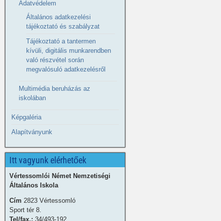
Adatvédelem
Általános adatkezelési
tájékoztató és szabályzat
Tájékoztató a tantermen
kívüli, digitális munkarendben
való részvétel során
megvalósuló adatkezelésről
Multimédia beruházás az
iskolában
Képgaléria
Alapítványunk
Itt vagyunk elérhetőek
Vértessomlói Német Nemzetiségi
Általános Iskola
Cím
2823 Vértessomló
Sport tér 8.
Tel/fax.:
34/493-192