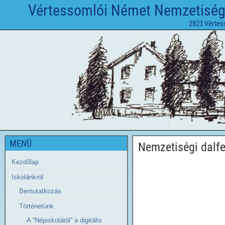
Vértessomlói Német Nemzetiségi 
2823 Vértes
MENÜ
Nemzetiségi dalfe
Kezdőlap
Iskolánkról
Bemutatkozás
Történetünk
A “Népiskolától” a digitális