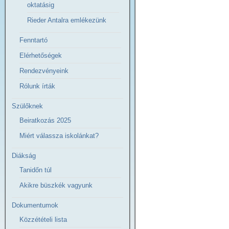
oktatásig
Rieder Antalra emlékezünk
Fenntartó
Elérhetőségek
Rendezvényeink
Rólunk írták
Szülőknek
Beiratkozás 2025
Miért válassza iskolánkat?
Diákság
Tanidőn túl
Akikre büszkék vagyunk
Dokumentumok
Közzétételi lista