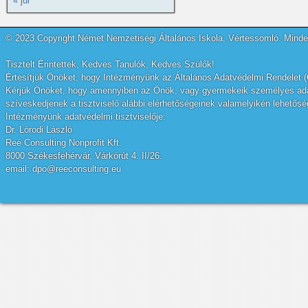
« júl
© 2023 Copyright Német Nemzetiségi Általános Iskola, Vértessomló. Minden
Tisztelt Érintettek, Kedves Tanulók, Kedves Szülők!
Értesítjük Önöket, hogy Intézményünk az Általános Adatvédelmi Rendelet (
Kérjük Önöket, hogy amennyiben az Önök, vagy gyermekeik személyes adatai
szíveskedjenek a tisztviselő alábbi elérhetőségeinek valamelyikén lehetőség
Intézményünk adatvédelmi tisztviselője:
Dr. Lórodi László
Reé Consulting Nonprofit Kft.
8000 Székesfehérvár, Várkörút 4. II/26.
email: dpo@reeconsulting.eu