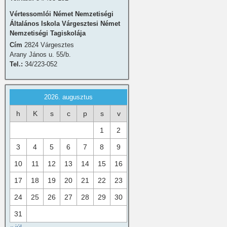
Vértessomlói Német Nemzetiségi
Általános Iskola Várgesztesi Német
Nemzetiségi Tagiskolája
Cím
2824 Várgesztes
Arany János u. 55/b.
Tel.:
34/223-052
2026. augusztus
h
K
s
c
p
s
v
1
2
3
4
5
6
7
8
9
10
11
12
13
14
15
16
17
18
19
20
21
22
23
24
25
26
27
28
29
30
31