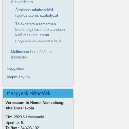
Adatvédelem
Általános adatkezelési
tájékoztató és szabályzat
Tájékoztató a tantermen
kívüli, digitális munkarendben
való részvétel során
megvalósuló adatkezelésről
Multimédia beruházás az
iskolában
Képgaléria
Alapítványunk
Itt vagyunk elérhetőek
Vértessomlói Német Nemzetiségi
Általános Iskola
Cím
2823 Vértessomló
Sport tér 8.
Tel/fax.:
34/493-192