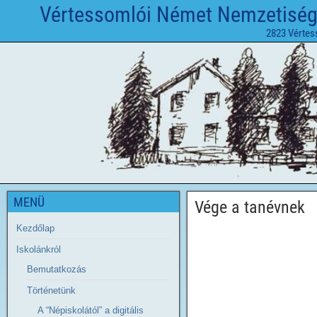
Vértessomlói Német Nemzetiségi 
2823 Vértes
MENÜ
Vége a tanévnek
Kezdőlap
Iskolánkról
Bemutatkozás
Történetünk
A “Népiskolától” a digitális