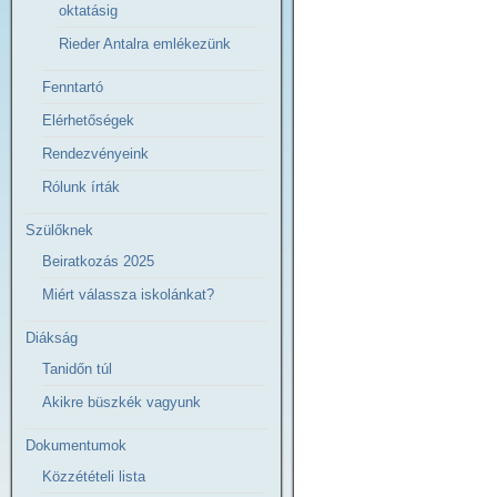
oktatásig
Rieder Antalra emlékezünk
Fenntartó
Elérhetőségek
Rendezvényeink
Rólunk írták
Szülőknek
Beiratkozás 2025
Miért válassza iskolánkat?
Diákság
Tanidőn túl
Akikre büszkék vagyunk
Dokumentumok
Közzétételi lista