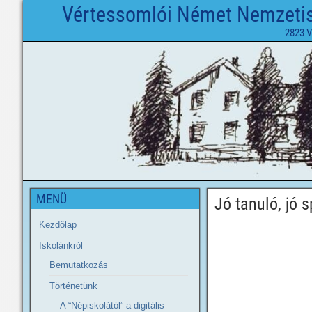
Vértessomlói Német Nemzetisé
2823 V
MENÜ
Jó tanuló, jó s
Kezdőlap
Iskolánkról
Bemutatkozás
Történetünk
A “Népiskolától” a digitális