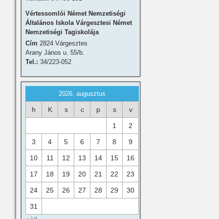
Vértessomlói Német Nemzetiségi
Általános Iskola Várgesztesi Német
Nemzetiségi Tagiskolája
Cím
2824 Várgesztes
Arany János u. 55/b.
Tel.:
34/223-052
2026. augusztus
h
K
s
c
p
s
v
1
2
3
4
5
6
7
8
9
10
11
12
13
14
15
16
17
18
19
20
21
22
23
24
25
26
27
28
29
30
31