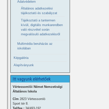
Adatvédelem
Általános adatkezelési
tájékoztató és szabályzat
Tájékoztató a tantermen
kívüli, digitális munkarendben
való részvétel során
megvalósuló adatkezelésről
Multimédia beruházás az
iskolában
Képgaléria
Alapítványunk
Itt vagyunk elérhetőek
Vértessomlói Német Nemzetiségi
Általános Iskola
Cím
2823 Vértessomló
Sport tér 8.
Tel/fax.:
34/493-192