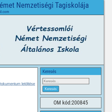
Német Nemzetiségi Tagiskolája
il.com
Keresés
Dokumentum letöltése
OM kód:200845