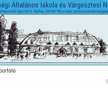
gi Általános Iskola és Várgesztesi 
értessomló Sport tér 8. Tel/Fax: 34/493-192; e-mail: vertessomloiskola@gma
portoló