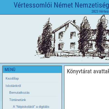
Vértessomlói Német Nemzetiségi 
2823 Vértes
MENÜ
Könyvtárat avatta
Kezdőlap
Iskolánkról
Bemutatkozás
Történetünk
A “Népiskolától” a digitális