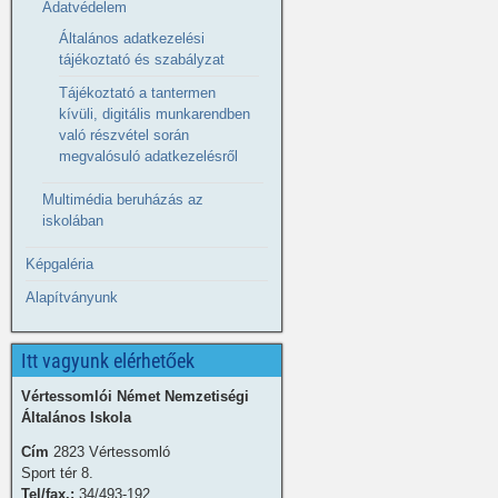
Adatvédelem
Általános adatkezelési
tájékoztató és szabályzat
Tájékoztató a tantermen
kívüli, digitális munkarendben
való részvétel során
megvalósuló adatkezelésről
Multimédia beruházás az
iskolában
Képgaléria
Alapítványunk
Itt vagyunk elérhetőek
Vértessomlói Német Nemzetiségi
Általános Iskola
Cím
2823 Vértessomló
Sport tér 8.
Tel/fax.:
34/493-192