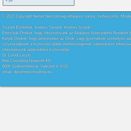
« júl
© 2023 Copyright Német Nemzetiségi Általános Iskola, Vértessomló. Minden
Tisztelt Érintettek, Kedves Tanulók, Kedves Szülők!
Értesítjük Önöket, hogy Intézményünk az Általános Adatvédelmi Rendelet (
Kérjük Önöket, hogy amennyiben az Önök, vagy gyermekeik személyes adatai
szíveskedjenek a tisztviselő alábbi elérhetőségeinek valamelyikén lehetőség
Intézményünk adatvédelmi tisztviselője:
Dr. Lórodi László
Reé Consulting Nonprofit Kft.
8000 Székesfehérvár, Várkörút 4. II/26.
email: dpo@reeconsulting.eu