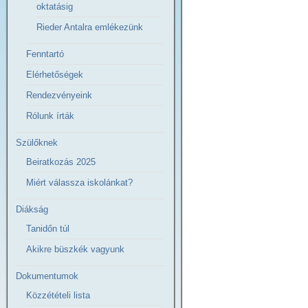
oktatásig
Rieder Antalra emlékezünk
Fenntartó
Elérhetőségek
Rendezvényeink
Rólunk írták
Szülőknek
Beiratkozás 2025
Miért válassza iskolánkat?
Diákság
Tanidőn túl
Akikre büszkék vagyunk
Dokumentumok
Közzétételi lista