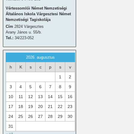
Vértessomlói Német Nemzetiségi
Általános Iskola Várgesztesi Német
Nemzetiségi Tagiskolája
Cím
2824 Várgesztes
Arany János u. 55/b.
Tel.:
34/223-052
2026. augusztus
h
K
s
c
p
s
v
1
2
3
4
5
6
7
8
9
10
11
12
13
14
15
16
17
18
19
20
21
22
23
24
25
26
27
28
29
30
31