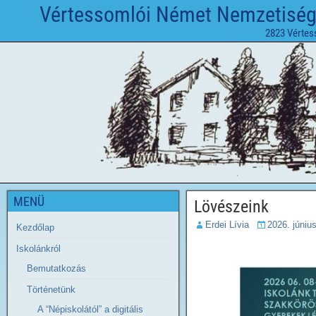
Vértessomlói Német Nemzetiségi 
2823 Vértes
MENÜ
Lövészeink
Erdei Lívia
2026. június
Kezdőlap
Iskolánkról
Bemutatkozás
Történetünk
A “Népiskolától” a digitális