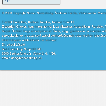
« júl
© 2023 Copyright Német Nemzetiségi Általános Iskola, Vértessomló. Minden
Tisztelt Érintettek, Kedves Tanulók, Kedves Szülők!
Értesítjük Önöket, hogy Intézményünk az Általános Adatvédelmi Rendelet (
Kérjük Önöket, hogy amennyiben az Önök, vagy gyermekeik személyes adatai
szíveskedjenek a tisztviselő alábbi elérhetőségeinek valamelyikén lehetőség
Intézményünk adatvédelmi tisztviselője:
Dr. Lórodi László
Reé Consulting Nonprofit Kft.
8000 Székesfehérvár, Várkörút 4. II/26.
email: dpo@reeconsulting.eu