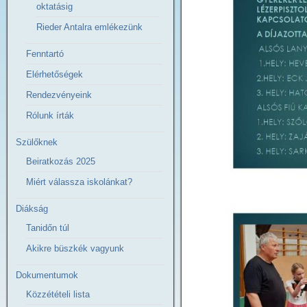
oktatásig
Rieder Antalra emlékezünk
Fenntartó
Elérhetőségek
Rendezvényeink
Rólunk írták
Szülőknek
Beiratkozás 2025
Miért válassza iskolánkat?
Diákság
Tanidőn túl
Akikre büszkék vagyunk
Dokumentumok
Közzétételi lista