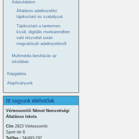
Adatvédelem
Általános adatkezelési
tájékoztató és szabályzat
Tájékoztató a tantermen
kívüli, digitális munkarendben
való részvétel során
megvalósuló adatkezelésről
Multimédia beruházás az
iskolában
Képgaléria
Alapítványunk
Itt vagyunk elérhetőek
Vértessomlói Német Nemzetiségi
Általános Iskola
Cím
2823 Vértessomló
Sport tér 8.
Tel/fax.:
34/493-192