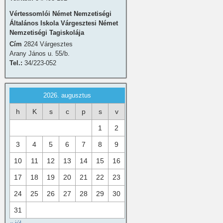
Vértessomlói Német Nemzetiségi
Általános Iskola Várgesztesi Német
Nemzetiségi Tagiskolája
Cím
2824 Várgesztes
Arany János u. 55/b.
Tel.:
34/223-052
2026. augusztus
h
K
s
c
p
s
v
1
2
3
4
5
6
7
8
9
10
11
12
13
14
15
16
17
18
19
20
21
22
23
24
25
26
27
28
29
30
31