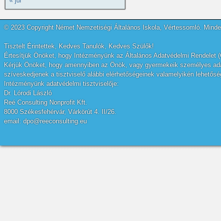
« júl
© 2023 Copyright Német Nemzetiségi Általános Iskola, Vértessomló. Minden
Tisztelt Érintettek, Kedves Tanulók, Kedves Szülők!
Értesítjük Önöket, hogy Intézményünk az Általános Adatvédelmi Rendelet (
Kérjük Önöket, hogy amennyiben az Önök, vagy gyermekeik személyes adatai
szíveskedjenek a tisztviselő alábbi elérhetőségeinek valamelyikén lehetőség
Intézményünk adatvédelmi tisztviselője:
Dr. Lórodi László
Reé Consulting Nonprofit Kft.
8000 Székesfehérvár, Várkörút 4. II/26.
email: dpo@reeconsulting.eu