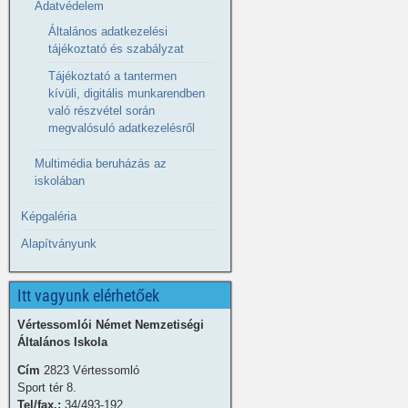
Adatvédelem
Általános adatkezelési
tájékoztató és szabályzat
Tájékoztató a tantermen
kívüli, digitális munkarendben
való részvétel során
megvalósuló adatkezelésről
Multimédia beruházás az
iskolában
Képgaléria
Alapítványunk
Itt vagyunk elérhetőek
Vértessomlói Német Nemzetiségi
Általános Iskola
Cím
2823 Vértessomló
Sport tér 8.
Tel/fax.:
34/493-192