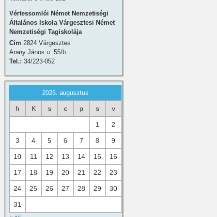
Vértessomlói Német Nemzetiségi
Általános Iskola Várgesztesi Német
Nemzetiségi Tagiskolája
Cím
2824 Várgesztes
Arany János u. 55/b.
Tel.:
34/223-052
2026. augusztus
h
K
s
c
p
s
v
1
2
3
4
5
6
7
8
9
10
11
12
13
14
15
16
17
18
19
20
21
22
23
24
25
26
27
28
29
30
31