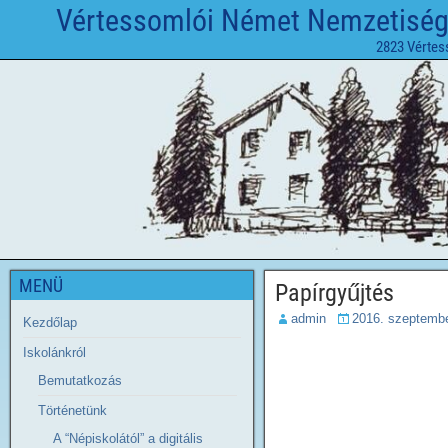
Vértessomlói Német Nemzetiségi 
2823 Vértes
MENÜ
Papírgyűjtés
admin
2016. szeptembe
Kezdőlap
Iskolánkról
Bemutatkozás
Történetünk
A “Népiskolától” a digitális