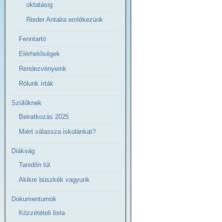
oktatásig
Rieder Antalra emlékezünk
Fenntartó
Elérhetőségek
Rendezvényeink
Rólunk írták
Szülőknek
Beiratkozás 2025
Miért válassza iskolánkat?
Diákság
Tanidőn túl
Akikre büszkék vagyunk
Dokumentumok
Közzétételi lista