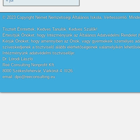
« júl
© 2023 Copyright Német Nemzetiségi Általános Iskola, Vértessomló. Minden
Tisztelt Érintettek, Kedves Tanulók, Kedves Szülők!
Értesítjük Önöket, hogy Intézményünk az Általános Adatvédelmi Rendelet (
Kérjük Önöket, hogy amennyiben az Önök, vagy gyermekeik személyes adatai
szíveskedjenek a tisztviselő alábbi elérhetőségeinek valamelyikén lehetőség
Intézményünk adatvédelmi tisztviselője:
Dr. Lórodi László
Reé Consulting Nonprofit Kft.
8000 Székesfehérvár, Várkörút 4. II/26.
email: dpo@reeconsulting.eu