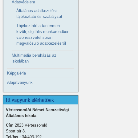
Adatvédelem
Általános adatkezelési
tájékoztató és szabályzat
Tájékoztató a tantermen
kívüli, digitális munkarendben
való részvétel során
megvalósuló adatkezelésről
Multimédia beruházás az
iskolában
Képgaléria
Alapítványunk
Itt vagyunk elérhetőek
Vértessomlói Német Nemzetiségi
Általános Iskola
Cím
2823 Vértessomló
Sport tér 8.
Tel/fax.:
34/493-192