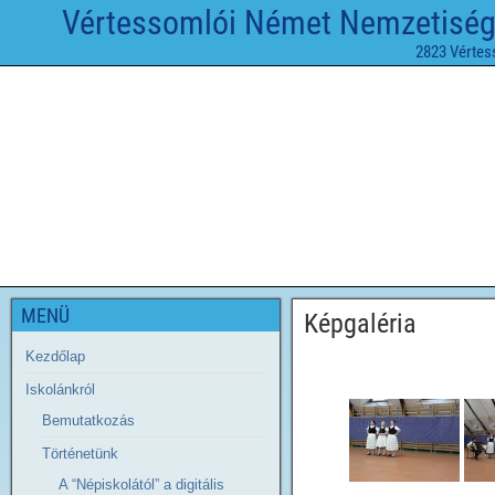
Vértessomlói Német Nemzetiségi 
2823 Vértes
MENÜ
Képgaléria
Kezdőlap
Iskolánkról
Bemutatkozás
Történetünk
A “Népiskolától” a digitális