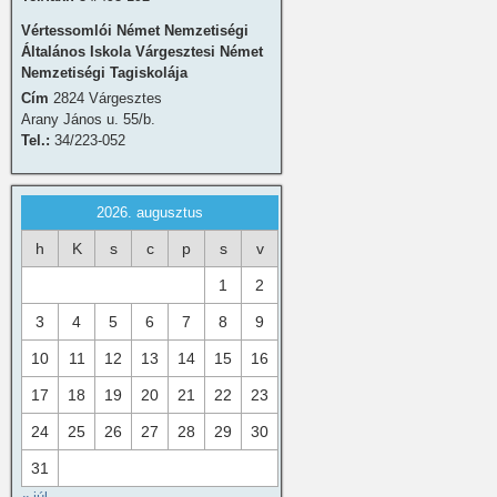
Vértessomlói Német Nemzetiségi
Általános Iskola Várgesztesi Német
Nemzetiségi Tagiskolája
Cím
2824 Várgesztes
Arany János u. 55/b.
Tel.:
34/223-052
2026. augusztus
h
K
s
c
p
s
v
1
2
3
4
5
6
7
8
9
10
11
12
13
14
15
16
17
18
19
20
21
22
23
24
25
26
27
28
29
30
31