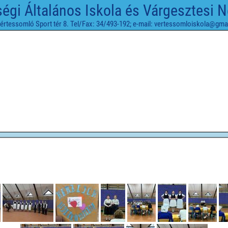
gi Általános Iskola és Várgesztesi 
értessomló Sport tér 8. Tel/Fax: 34/493-192; e-mail: vertessomloiskola@gma