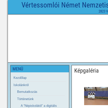
Vértessomlói Német Nemzetisé
2823 V
MENÜ
Képgaléria
Kezdőlap
Iskolánkról
Bemutatkozás
Történetünk
A “Népiskolától” a digitális