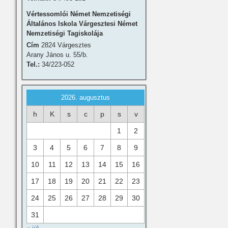
Vértessomlói Német Nemzetiségi
Általános Iskola Várgesztesi Német
Nemzetiségi Tagiskolája
Cím
2824 Várgesztes
Arany János u. 55/b.
Tel.:
34/223-052
2026. augusztus
h
K
s
c
p
s
v
1
2
3
4
5
6
7
8
9
10
11
12
13
14
15
16
17
18
19
20
21
22
23
24
25
26
27
28
29
30
31