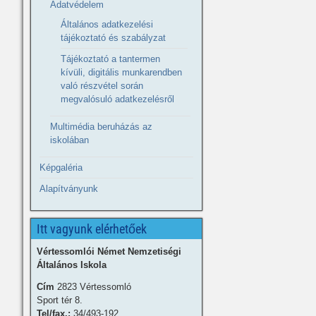
Adatvédelem
Általános adatkezelési
tájékoztató és szabályzat
Tájékoztató a tantermen
kívüli, digitális munkarendben
való részvétel során
megvalósuló adatkezelésről
Multimédia beruházás az
iskolában
Képgaléria
Alapítványunk
Itt vagyunk elérhetőek
Vértessomlói Német Nemzetiségi
Általános Iskola
Cím
2823 Vértessomló
Sport tér 8.
Tel/fax.:
34/493-192