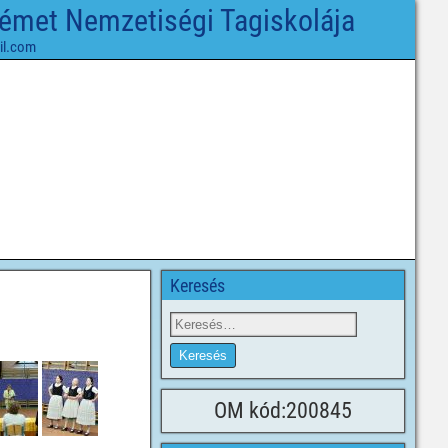
Német Nemzetiségi Tagiskolája
il.com
Keresés
OM kód:200845