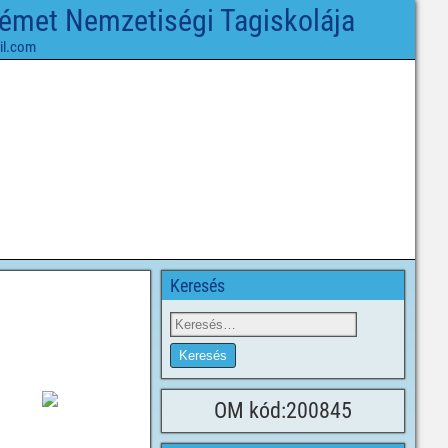
Német Nemzetiségi Tagiskolája
il.com
Keresés
OM kód:200845