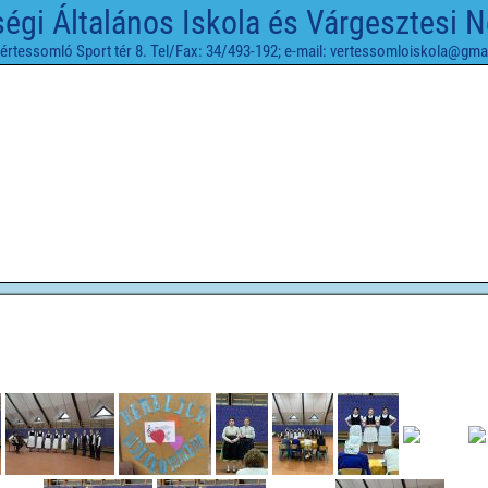
gi Általános Iskola és Várgesztesi 
értessomló Sport tér 8. Tel/Fax: 34/493-192; e-mail: vertessomloiskola@gma