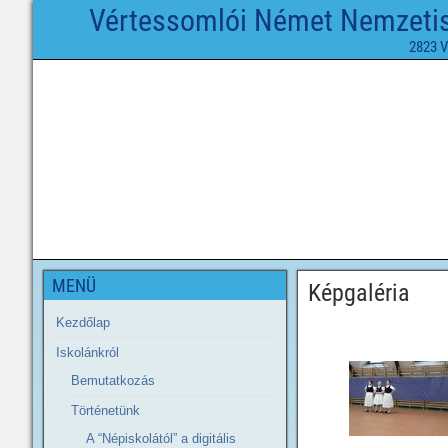
Vértessomlói Német Nemzetisé
2823 V
MENÜ
Képgaléria
Kezdőlap
Iskolánkról
Bemutatkozás
Történetünk
A “Népiskolától” a digitális