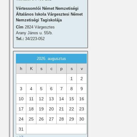
Vértessomlói Német Nemzetiségi
Általános Iskola Várgesztesi Német
Nemzetiségi Tagiskolája
Cím
2824 Várgesztes
Arany János u. 55/b.
Tel.:
34/223-052
2026. augusztus
h
K
s
c
p
s
v
1
2
3
4
5
6
7
8
9
10
11
12
13
14
15
16
17
18
19
20
21
22
23
24
25
26
27
28
29
30
31