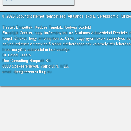
« júl
© 2023 Copyright Német Nemzetiségi Általános Iskola, Vértessomló. Minden
Tisztelt Érintettek, Kedves Tanulók, Kedves Szülők!
Értesítjük Önöket, hogy Intézményünk az Általános Adatvédelmi Rendelet (
Kérjük Önöket, hogy amennyiben az Önök, vagy gyermekeik személyes adatai
szíveskedjenek a tisztviselő alábbi elérhetőségeinek valamelyikén lehetőség
Intézményünk adatvédelmi tisztviselője:
Dr. Lórodi László
Reé Consulting Nonprofit Kft.
8000 Székesfehérvár, Várkörút 4. II/26.
email: dpo@reeconsulting.eu