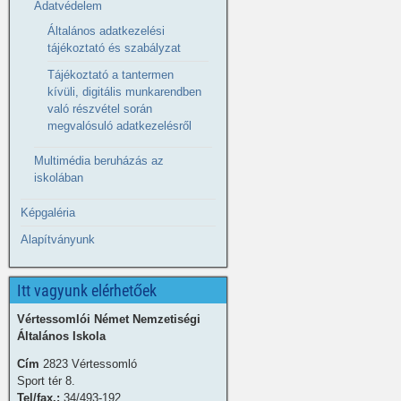
Adatvédelem
Általános adatkezelési
tájékoztató és szabályzat
Tájékoztató a tantermen
kívüli, digitális munkarendben
való részvétel során
megvalósuló adatkezelésről
Multimédia beruházás az
iskolában
Képgaléria
Alapítványunk
Itt vagyunk elérhetőek
Vértessomlói Német Nemzetiségi
Általános Iskola
Cím
2823 Vértessomló
Sport tér 8.
Tel/fax.:
34/493-192