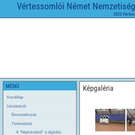
Vértessomlói Német Nemzetiségi 
2823 Vértes
MENÜ
Képgaléria
Kezdőlap
Iskolánkról
Bemutatkozás
Történetünk
A “Népiskolától” a digitális