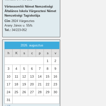
Vértessomlói Német Nemzetiségi
Általános Iskola Várgesztesi Német
Nemzetiségi Tagiskolája
Cím
2824 Várgesztes
Arany János u. 55/b.
Tel.:
34/223-052
2026. augusztus
h
K
s
c
p
s
v
1
2
3
4
5
6
7
8
9
10
11
12
13
14
15
16
17
18
19
20
21
22
23
24
25
26
27
28
29
30
31