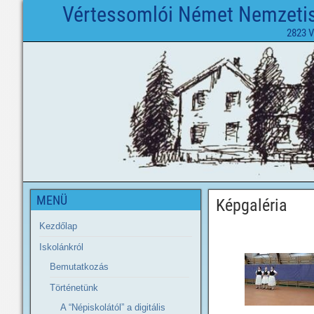
Vértessomlói Német Nemzetisé
2823 V
MENÜ
Képgaléria
Kezdőlap
Iskolánkról
Bemutatkozás
Történetünk
A “Népiskolától” a digitális