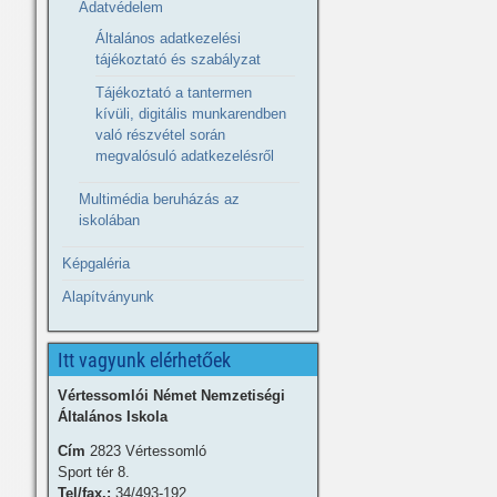
Adatvédelem
Általános adatkezelési
tájékoztató és szabályzat
Tájékoztató a tantermen
kívüli, digitális munkarendben
való részvétel során
megvalósuló adatkezelésről
Multimédia beruházás az
iskolában
Képgaléria
Alapítványunk
Itt vagyunk elérhetőek
Vértessomlói Német Nemzetiségi
Általános Iskola
Cím
2823 Vértessomló
Sport tér 8.
Tel/fax.:
34/493-192