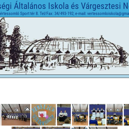
gi Általános Iskola és Várgesztesi 
értessomló Sport tér 8. Tel/Fax: 34/493-192; e-mail: vertessomloiskola@gma