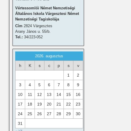
Vértessomlói Német Nemzetiségi
Általános Iskola Várgesztesi Német
Nemzetiségi Tagiskolája
Cím
2824 Várgesztes
Arany János u. 55/b.
Tel.:
34/223-052
2026. augusztus
h
K
s
c
p
s
v
1
2
3
4
5
6
7
8
9
10
11
12
13
14
15
16
17
18
19
20
21
22
23
24
25
26
27
28
29
30
31