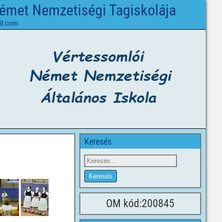
Német Nemzetiségi Tagiskolája
il.com
Keresés
OM kód:200845