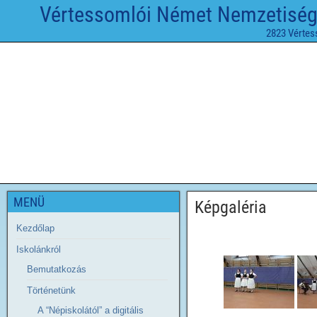
Vértessomlói Német Nemzetiségi 
2823 Vértes
MENÜ
Képgaléria
Kezdőlap
Iskolánkról
Bemutatkozás
Történetünk
A “Népiskolától” a digitális