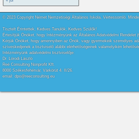
« júl
© 2023 Copyright Német Nemzetiségi Általános Iskola, Vértessomló. Minden
Tisztelt Érintettek, Kedves Tanulók, Kedves Szülők!
Értesítjük Önöket, hogy Intézményünk az Általános Adatvédelmi Rendelet (
Kérjük Önöket, hogy amennyiben az Önök, vagy gyermekeik személyes adatai
szíveskedjenek a tisztviselő alábbi elérhetőségeinek valamelyikén lehetőség
Intézményünk adatvédelmi tisztviselője:
Dr. Lórodi László
Reé Consulting Nonprofit Kft.
8000 Székesfehérvár, Várkörút 4. II/26.
email: dpo@reeconsulting.eu