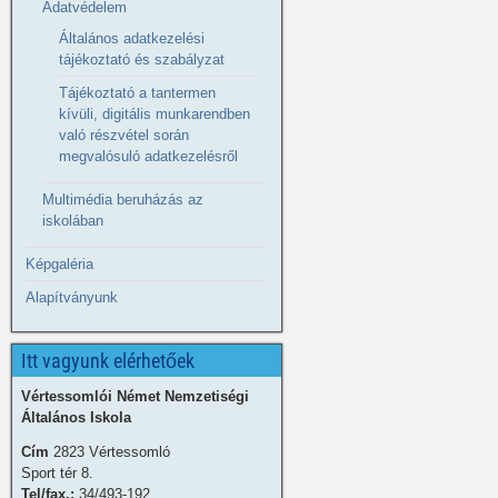
Adatvédelem
Általános adatkezelési
tájékoztató és szabályzat
Tájékoztató a tantermen
kívüli, digitális munkarendben
való részvétel során
megvalósuló adatkezelésről
Multimédia beruházás az
iskolában
Képgaléria
Alapítványunk
Itt vagyunk elérhetőek
Vértessomlói Német Nemzetiségi
Általános Iskola
Cím
2823 Vértessomló
Sport tér 8.
Tel/fax.:
34/493-192