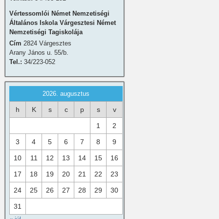
Vértessomlói Német Nemzetiségi
Általános Iskola Várgesztesi Német
Nemzetiségi Tagiskolája
Cím
2824 Várgesztes
Arany János u. 55/b.
Tel.:
34/223-052
2026. augusztus
h
K
s
c
p
s
v
1
2
3
4
5
6
7
8
9
10
11
12
13
14
15
16
17
18
19
20
21
22
23
24
25
26
27
28
29
30
31