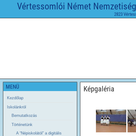
Vértessomlói Német Nemzetiségi 
2823 Vértes
MENÜ
Képgaléria
Kezdőlap
Iskolánkról
Bemutatkozás
Történetünk
A “Népiskolától” a digitális