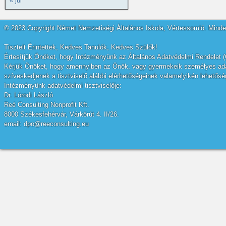
« júl
© 2023 Copyright Német Nemzetiségi Általános Iskola, Vértessomló. Minden
Tisztelt Érintettek, Kedves Tanulók, Kedves Szülők!
Értesítjük Önöket, hogy Intézményünk az Általános Adatvédelmi Rendelet (
Kérjük Önöket, hogy amennyiben az Önök, vagy gyermekeik személyes adatai
szíveskedjenek a tisztviselő alábbi elérhetőségeinek valamelyikén lehetőség
Intézményünk adatvédelmi tisztviselője:
Dr. Lórodi László
Reé Consulting Nonprofit Kft.
8000 Székesfehérvár, Várkörút 4. II/26.
email: dpo@reeconsulting.eu