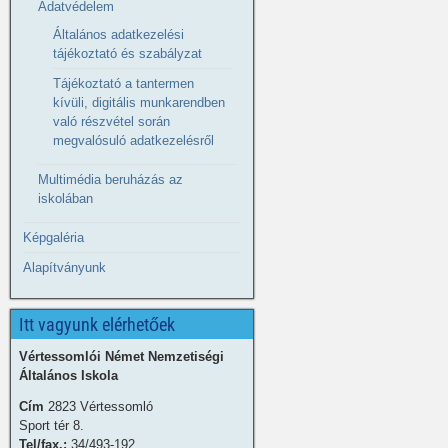
Adatvédelem
Általános adatkezelési
tájékoztató és szabályzat
Tájékoztató a tantermen
kívüli, digitális munkarendben
való részvétel során
megvalósuló adatkezelésről
Multimédia beruházás az
iskolában
Képgaléria
Alapítványunk
Itt vagyunk elérhetőek
Vértessomlói Német Nemzetiségi
Általános Iskola
Cím
2823 Vértessomló
Sport tér 8.
Tel/fax.:
34/493-192