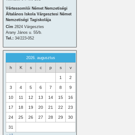
Vértessomlói Német Nemzetiségi
Általános Iskola Várgesztesi Német
Nemzetiségi Tagiskolája
Cím
2824 Várgesztes
Arany János u. 55/b.
Tel.:
34/223-052
2026. augusztus
h
K
s
c
p
s
v
1
2
3
4
5
6
7
8
9
10
11
12
13
14
15
16
17
18
19
20
21
22
23
24
25
26
27
28
29
30
31