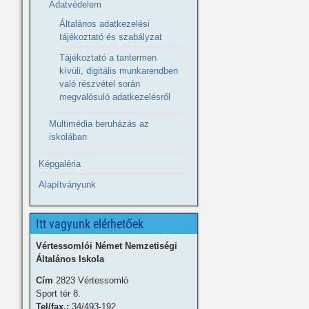
Adatvédelem
Általános adatkezelési
tájékoztató és szabályzat
Tájékoztató a tantermen
kívüli, digitális munkarendben
való részvétel során
megvalósuló adatkezelésről
Multimédia beruházás az
iskolában
Képgaléria
Alapítványunk
Itt vagyunk elérhetőek
Vértessomlói Német Nemzetiségi
Általános Iskola
Cím
2823 Vértessomló
Sport tér 8.
Tel/fax.:
34/493-192