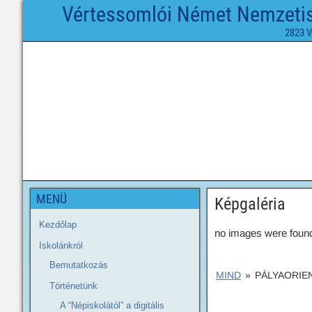
Vértessomlói Német Nemzetisé
2823 V
MENÜ
Képgaléria
Kezdőlap
no images were foun
Iskolánkról
Bemutatkozás
MIND
»
PÁLYAORIEN
Történetünk
A “Népiskolától” a digitális