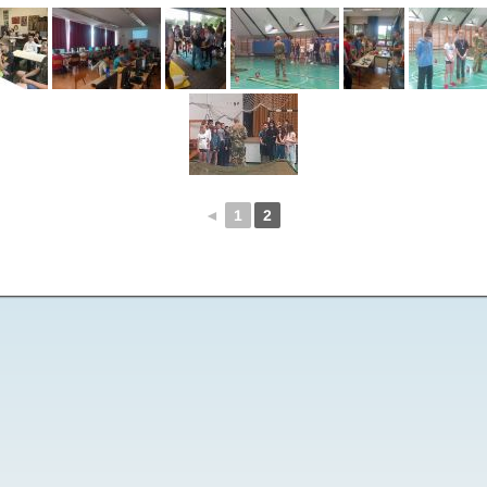
◄
1
2