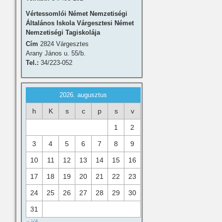
Vértessomlói Német Nemzetiségi
Általános Iskola Várgesztesi Német
Nemzetiségi Tagiskolája
Cím
2824 Várgesztes
Arany János u. 55/b.
Tel.:
34/223-052
2026. augusztus
h
K
s
c
p
s
v
1
2
3
4
5
6
7
8
9
10
11
12
13
14
15
16
17
18
19
20
21
22
23
24
25
26
27
28
29
30
31