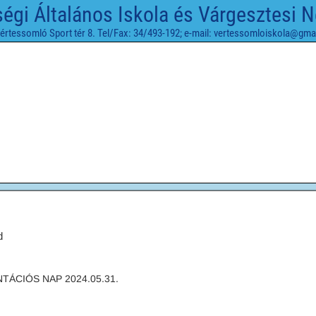
gi Általános Iskola és Várgesztesi 
értessomló Sport tér 8. Tel/Fax: 34/493-192; e-mail: vertessomloiskola@gma
d
TÁCIÓS NAP 2024.05.31.