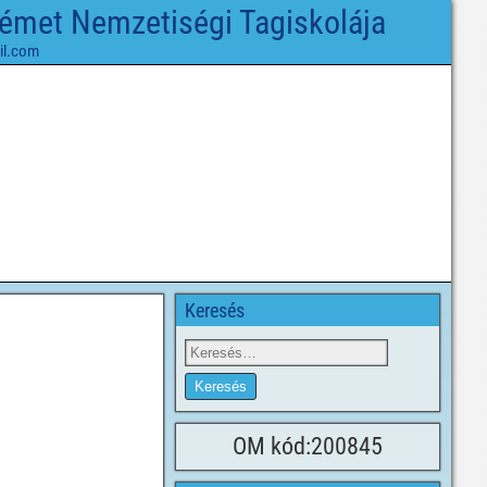
Német Nemzetiségi Tagiskolája
il.com
Keresés
OM kód:200845