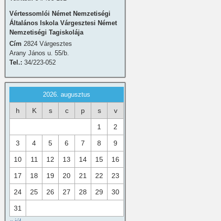
Vértessomlói Német Nemzetiségi
Általános Iskola Várgesztesi Német
Nemzetiségi Tagiskolája
Cím
2824 Várgesztes
Arany János u. 55/b.
Tel.:
34/223-052
2026. augusztus
h
K
s
c
p
s
v
1
2
3
4
5
6
7
8
9
10
11
12
13
14
15
16
17
18
19
20
21
22
23
24
25
26
27
28
29
30
31