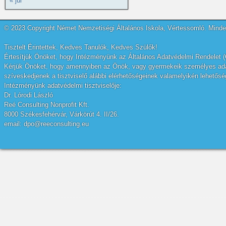
« júl
© 2023 Copyright Német Nemzetiségi Általános Iskola, Vértessomló. Minden
Tisztelt Érintettek, Kedves Tanulók, Kedves Szülők!
Értesítjük Önöket, hogy Intézményünk az Általános Adatvédelmi Rendelet (
Kérjük Önöket, hogy amennyiben az Önök, vagy gyermekeik személyes adatai
szíveskedjenek a tisztviselő alábbi elérhetőségeinek valamelyikén lehetőség
Intézményünk adatvédelmi tisztviselője:
Dr. Lórodi László
Reé Consulting Nonprofit Kft.
8000 Székesfehérvár, Várkörút 4. II/26.
email: dpo@reeconsulting.eu