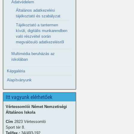
Adatvédelem
Általános adatkezelési
tájékoztató és szabályzat
Tájékoztató a tantermen
kívüli, digitális munkarendben
való részvétel során
megvalósuló adatkezelésről
Multimédia beruházás az
iskolában
Képgaléria
Alapítványunk
Itt vagyunk elérhetőek
Vértessomlói Német Nemzetiségi
Általános Iskola
Cím
2823 Vértessomló
Sport tér 8.
Tel/fax.:
34/493-192