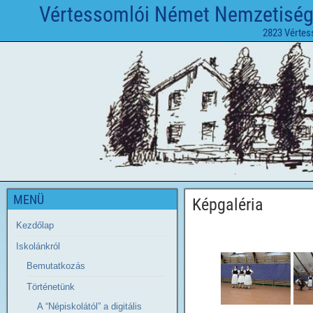
Vértessomlói Német Nemzetiségi 
2823 Vértes
MENÜ
Képgaléria
Kezdőlap
Iskolánkról
Bemutatkozás
Történetünk
A “Népiskolától” a digitális