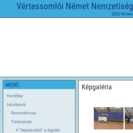
Vértessomlói Német Nemzetiségi 
2823 Vértes
MENÜ
Képgaléria
Kezdőlap
Iskolánkról
Bemutatkozás
Történetünk
A “Népiskolától” a digitális