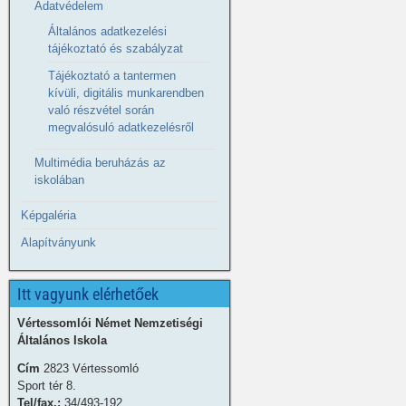
Adatvédelem
Általános adatkezelési
tájékoztató és szabályzat
Tájékoztató a tantermen
kívüli, digitális munkarendben
való részvétel során
megvalósuló adatkezelésről
Multimédia beruházás az
iskolában
Képgaléria
Alapítványunk
Itt vagyunk elérhetőek
Vértessomlói Német Nemzetiségi
Általános Iskola
Cím
2823 Vértessomló
Sport tér 8.
Tel/fax.:
34/493-192