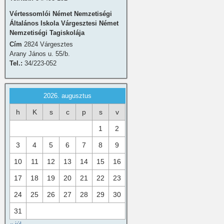
Vértessomlói Német Nemzetiségi
Általános Iskola Várgesztesi Német
Nemzetiségi Tagiskolája
Cím
2824 Várgesztes
Arany János u. 55/b.
Tel.:
34/223-052
2026. augusztus
h
K
s
c
p
s
v
1
2
3
4
5
6
7
8
9
10
11
12
13
14
15
16
17
18
19
20
21
22
23
24
25
26
27
28
29
30
31