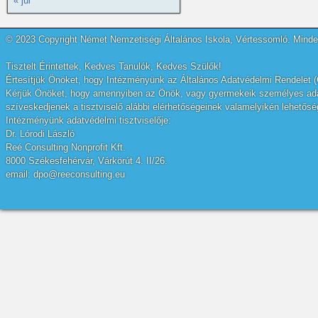
« júl
© 2023 Copyright Német Nemzetiségi Általános Iskola, Vértessomló. Minden
Tisztelt Érintettek, Kedves Tanulók, Kedves Szülők!
Értesítjük Önöket, hogy Intézményünk az Általános Adatvédelmi Rendelet (
Kérjük Önöket, hogy amennyiben az Önök, vagy gyermekeik személyes adatai
szíveskedjenek a tisztviselő alábbi elérhetőségeinek valamelyikén lehetőség
Intézményünk adatvédelmi tisztviselője:
Dr. Lórodi László
Reé Consulting Nonprofit Kft.
8000 Székesfehérvár, Várkörút 4. II/26.
email: dpo@reeconsulting.eu