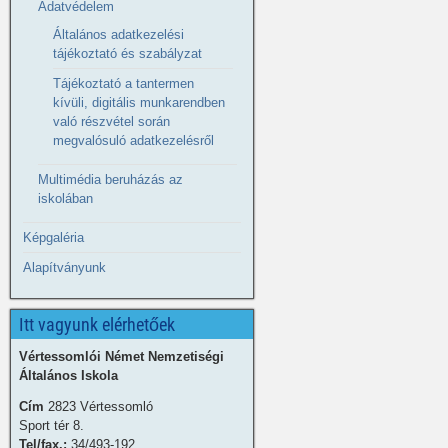
Adatvédelem
Általános adatkezelési
tájékoztató és szabályzat
Tájékoztató a tantermen
kívüli, digitális munkarendben
való részvétel során
megvalósuló adatkezelésről
Multimédia beruházás az
iskolában
Képgaléria
Alapítványunk
Itt vagyunk elérhetőek
Vértessomlói Német Nemzetiségi
Általános Iskola
Cím
2823 Vértessomló
Sport tér 8.
Tel/fax.:
34/493-192