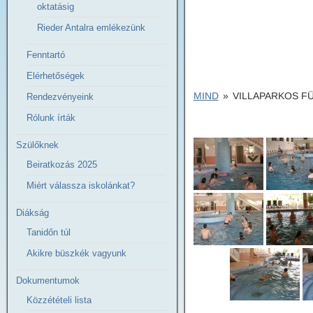
oktatásig
Rieder Antalra emlékezünk
Fenntartó
Elérhetőségek
MIND
»
VILLAPARKOS F
Rendezvényeink
Rólunk írták
Szülőknek
Beiratkozás 2025
Miért válassza iskolánkat?
Diákság
Tanidőn túl
Akikre büszkék vagyunk
Dokumentumok
Közzétételi lista