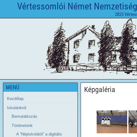
Vértessomlói Német Nemzetiségi 
2823 Vértes
MENÜ
Képgaléria
Kezdőlap
Iskolánkról
Bemutatkozás
Történetünk
A “Népiskolától” a digitális