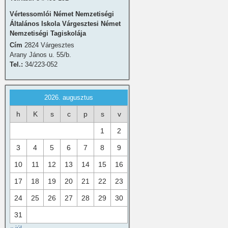
Vértessomlói Német Nemzetiségi
Általános Iskola Várgesztesi Német
Nemzetiségi Tagiskolája
Cím
2824 Várgesztes
Arany János u. 55/b.
Tel.:
34/223-052
2026. augusztus
h
K
s
c
p
s
v
1
2
3
4
5
6
7
8
9
10
11
12
13
14
15
16
17
18
19
20
21
22
23
24
25
26
27
28
29
30
31