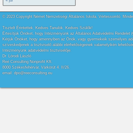
« júl
© 2023 Copyright Német Nemzetiségi Általános Iskola, Vértessomló. Minden
Tisztelt Érintettek, Kedves Tanulók, Kedves Szülők!
Értesítjük Önöket, hogy Intézményünk az Általános Adatvédelmi Rendelet (
Kérjük Önöket, hogy amennyiben az Önök, vagy gyermekeik személyes adatai
szíveskedjenek a tisztviselő alábbi elérhetőségeinek valamelyikén lehetőség
Intézményünk adatvédelmi tisztviselője:
Dr. Lórodi László
Reé Consulting Nonprofit Kft.
8000 Székesfehérvár, Várkörút 4. II/26.
email: dpo@reeconsulting.eu