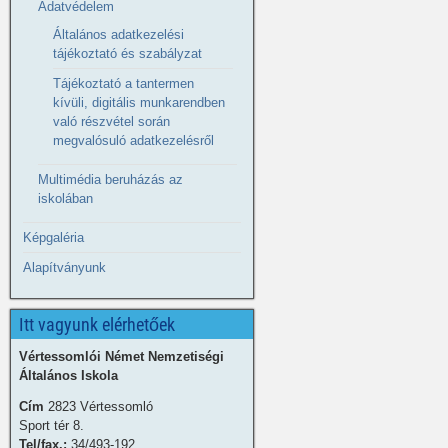
Adatvédelem
Általános adatkezelési
tájékoztató és szabályzat
Tájékoztató a tantermen
kívüli, digitális munkarendben
való részvétel során
megvalósuló adatkezelésről
Multimédia beruházás az
iskolában
Képgaléria
Alapítványunk
Itt vagyunk elérhetőek
Vértessomlói Német Nemzetiségi
Általános Iskola
Cím
2823 Vértessomló
Sport tér 8.
Tel/fax.:
34/493-192