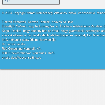
« júl
© 2023 Copyright Német Nemzetiségi Általános Iskola, Vértessomló. Minden
Tisztelt Érintettek, Kedves Tanulók, Kedves Szülők!
Értesítjük Önöket, hogy Intézményünk az Általános Adatvédelmi Rendelet (
Kérjük Önöket, hogy amennyiben az Önök, vagy gyermekeik személyes adatai
szíveskedjenek a tisztviselő alábbi elérhetőségeinek valamelyikén lehetőség
Intézményünk adatvédelmi tisztviselője:
Dr. Lórodi László
Reé Consulting Nonprofit Kft.
8000 Székesfehérvár, Várkörút 4. II/26.
email: dpo@reeconsulting.eu