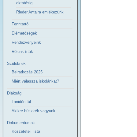
oktatásig
Rieder Antalra emlékezünk
Fenntartó
Elérhetőségek
Rendezvényeink
Rólunk írták
Szülőknek
Beiratkozás 2025
Miért válassza iskolánkat?
Diákság
Tanidőn túl
Akikre büszkék vagyunk
Dokumentumok
Közzétételi lista