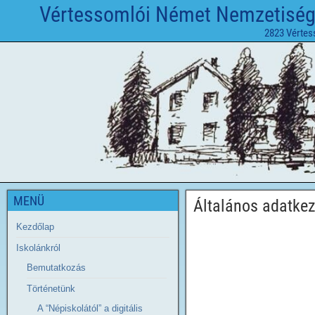
Vértessomlói Német Nemzetiségi 
2823 Vértes
MENÜ
Általános adatkez
Kezdőlap
Iskolánkról
Bemutatkozás
Történetünk
A “Népiskolától” a digitális