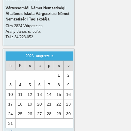
Vértessomlói Német Nemzetiségi
Általános Iskola Várgesztesi Német
Nemzetiségi Tagiskolája
Cím
2824 Várgesztes
Arany János u. 55/b.
Tel.:
34/223-052
2026. augusztus
h
K
s
c
p
s
v
1
2
3
4
5
6
7
8
9
10
11
12
13
14
15
16
17
18
19
20
21
22
23
24
25
26
27
28
29
30
31