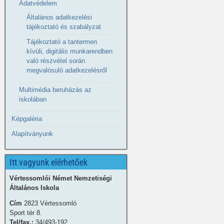
Adatvédelem
Általános adatkezelési
tájékoztató és szabályzat
Tájékoztató a tantermen
kívüli, digitális munkarendben
való részvétel során
megvalósuló adatkezelésről
Multimédia beruházás az
iskolában
Képgaléria
Alapítványunk
Itt vagyunk elérhetőek
Vértessomlói Német Nemzetiségi
Általános Iskola
Cím
2823 Vértessomló
Sport tér 8.
Tel/fax.:
34/493-192