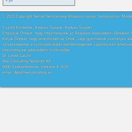
« júl
© 2023 Copyright Német Nemzetiségi Általános Iskola, Vértessomló. Minden
Tisztelt Érintettek, Kedves Tanulók, Kedves Szülők!
Értesítjük Önöket, hogy Intézményünk az Általános Adatvédelmi Rendelet (
Kérjük Önöket, hogy amennyiben az Önök, vagy gyermekeik személyes adatai
szíveskedjenek a tisztviselő alábbi elérhetőségeinek valamelyikén lehetőség
Intézményünk adatvédelmi tisztviselője:
Dr. Lórodi László
Reé Consulting Nonprofit Kft.
8000 Székesfehérvár, Várkörút 4. II/26.
email: dpo@reeconsulting.eu