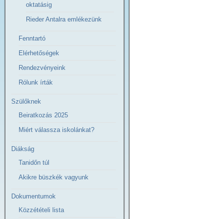
oktatásig
Rieder Antalra emlékezünk
Fenntartó
Elérhetőségek
Rendezvényeink
Rólunk írták
Szülőknek
Beiratkozás 2025
Miért válassza iskolánkat?
Diákság
Tanidőn túl
Akikre büszkék vagyunk
Dokumentumok
Közzétételi lista