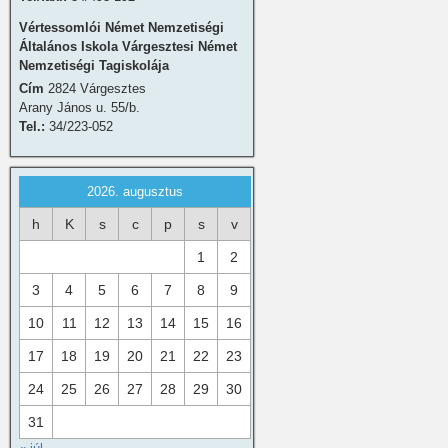
Vértessomlói Német Nemzetiségi
Általános Iskola Várgesztesi Német
Nemzetiségi Tagiskolája
Cím
2824 Várgesztes
Arany János u. 55/b.
Tel.:
34/223-052
2026. augusztus
h
K
s
c
p
s
v
1
2
3
4
5
6
7
8
9
10
11
12
13
14
15
16
17
18
19
20
21
22
23
24
25
26
27
28
29
30
31