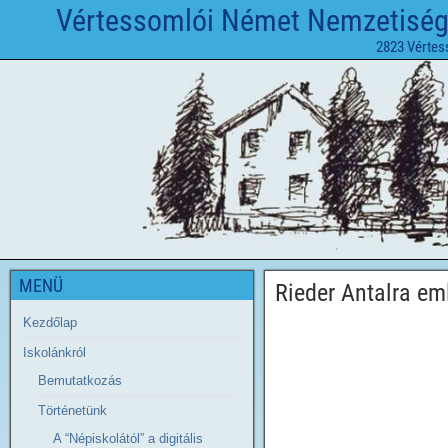
Vértessomlói Német Nemzetiségi 
2823 Vértes
MENÜ
Rieder Antalra e
Kezdőlap
Iskolánkról
Bemutatkozás
Történetünk
A “Népiskolától” a digitális