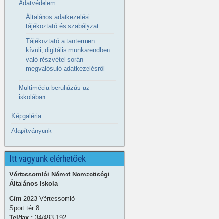
Adatvédelem
Általános adatkezelési
tájékoztató és szabályzat
Tájékoztató a tantermen
kívüli, digitális munkarendben
való részvétel során
megvalósuló adatkezelésről
Multimédia beruházás az
iskolában
Képgaléria
Alapítványunk
Itt vagyunk elérhetőek
Vértessomlói Német Nemzetiségi
Általános Iskola
Cím
2823 Vértessomló
Sport tér 8.
Tel/fax.:
34/493-192