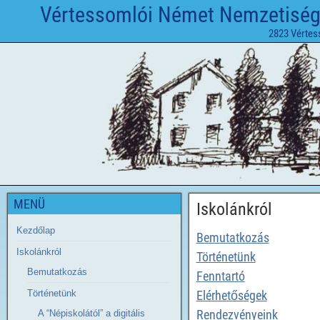
Vértessomlói Német Nemzetiségi 
2823 Vértes
MENÜ
Iskolánkról
Kezdőlap
Bemutatkozás
Iskolánkról
Történetünk
Bemutatkozás
Fenntartó
Történetünk
Elérhetőségek
Rendezvényeink
A “Népiskolától” a digitális