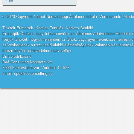
« júl
© 2023 Copyright Német Nemzetiségi Általános Iskola, Vértessomló. Minden
Tisztelt Érintettek, Kedves Tanulók, Kedves Szülők!
Értesítjük Önöket, hogy Intézményünk az Általános Adatvédelmi Rendelet (
Kérjük Önöket, hogy amennyiben az Önök, vagy gyermekeik személyes adatai
szíveskedjenek a tisztviselő alábbi elérhetőségeinek valamelyikén lehetőség
Intézményünk adatvédelmi tisztviselője:
Dr. Lórodi László
Reé Consulting Nonprofit Kft.
8000 Székesfehérvár, Várkörút 4. II/26.
email: dpo@reeconsulting.eu