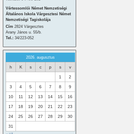
Vértessomlói Német Nemzetiségi
Általános Iskola Várgesztesi Német
Nemzetiségi Tagiskolája
Cím
2824 Várgesztes
Arany János u. 55/b.
Tel.:
34/223-052
2026. augusztus
h
K
s
c
p
s
v
1
2
3
4
5
6
7
8
9
10
11
12
13
14
15
16
17
18
19
20
21
22
23
24
25
26
27
28
29
30
31