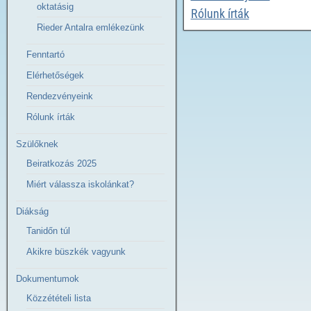
oktatásig
Rólunk írták
Rieder Antalra emlékezünk
Fenntartó
Elérhetőségek
Rendezvényeink
Rólunk írták
Szülőknek
Beiratkozás 2025
Miért válassza iskolánkat?
Diákság
Tanidőn túl
Akikre büszkék vagyunk
Dokumentumok
Közzétételi lista