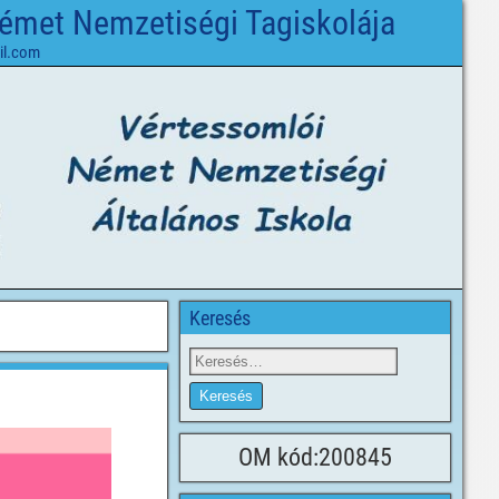
Német Nemzetiségi Tagiskolája
il.com
Keresés
OM kód:200845