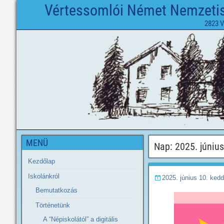
Vértessomlói Német Nemzetisé
2823 V
MENÜ
Nap:
2025. június
Kezdőlap
Iskolánkról
2025. június 10. kedd
Bemutatkozás
Történetünk
A “Népiskolától” a digitális