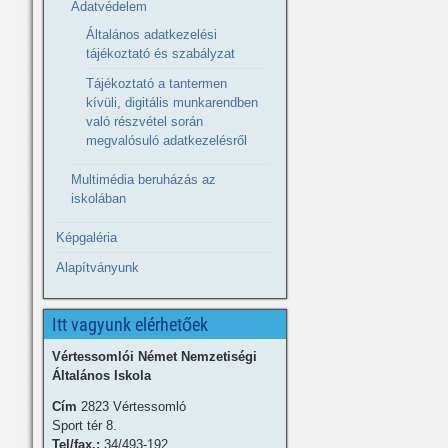
Adatvédelem
Általános adatkezelési
tájékoztató és szabályzat
Tájékoztató a tantermen
kívüli, digitális munkarendben
való részvétel során
megvalósuló adatkezelésről
Multimédia beruházás az
iskolában
Képgaléria
Alapítványunk
Itt vagyunk elérhetőek
Vértessomlói Német Nemzetiségi
Általános Iskola
Cím
2823 Vértessomló
Sport tér 8.
Tel/fax.:
34/493-192