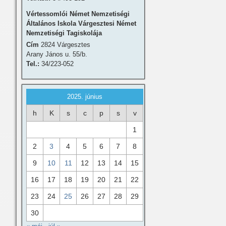
Vértessomlói Német Nemzetiségi
Általános Iskola Várgesztesi Német
Nemzetiségi Tagiskolája
Cím
2824 Várgesztes
Arany János u. 55/b.
Tel.:
34/223-052
2025. június
h
K
s
c
p
s
v
1
2
3
4
5
6
7
8
9
10
11
12
13
14
15
16
17
18
19
20
21
22
23
24
25
26
27
28
29
30