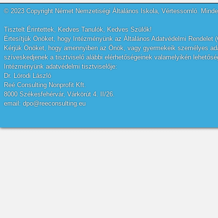
© 2023 Copyright Német Nemzetiségi Általános Iskola, Vértessomló. Minden
Tisztelt Érintettek, Kedves Tanulók, Kedves Szülők!
Értesítjük Önöket, hogy Intézményünk az Általános Adatvédelmi Rendelet (
Kérjük Önöket, hogy amennyiben az Önök, vagy gyermekeik személyes adatai
szíveskedjenek a tisztviselő alábbi elérhetőségeinek valamelyikén lehetőség
Intézményünk adatvédelmi tisztviselője:
Dr. Lórodi László
Reé Consulting Nonprofit Kft.
8000 Székesfehérvár, Várkörút 4. II/26.
email: dpo@reeconsulting.eu