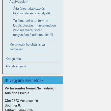
Adatvédelem
Általános adatkezelési
tájékoztató és szabályzat
Tájékoztató a tantermen
kívüli, digitális munkarendben
való részvétel során
megvalósuló adatkezelésről
Multimédia beruházás az
iskolában
Képgaléria
Alapítványunk
Itt vagyunk elérhetőek
Vértessomlói Német Nemzetiségi
Általános Iskola
Cím
2823 Vértessomló
Sport tér 8.
Tel/fax.:
34/493-192