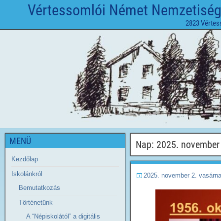
Vértessomlói Német Nemzetiségi 
2823 Vértes
MENÜ
Nap:
2025. november 
Kezdőlap
Iskolánkról
2025. november 2. vasárn
Bemutatkozás
Történetünk
A “Népiskolától” a digitális