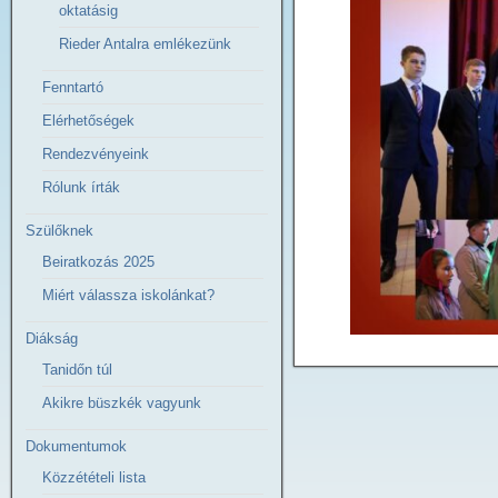
oktatásig
Rieder Antalra emlékezünk
Fenntartó
Elérhetőségek
Rendezvényeink
Rólunk írták
Szülőknek
Beiratkozás 2025
Miért válassza iskolánkat?
Diákság
Tanidőn túl
Akikre büszkék vagyunk
Dokumentumok
Közzétételi lista