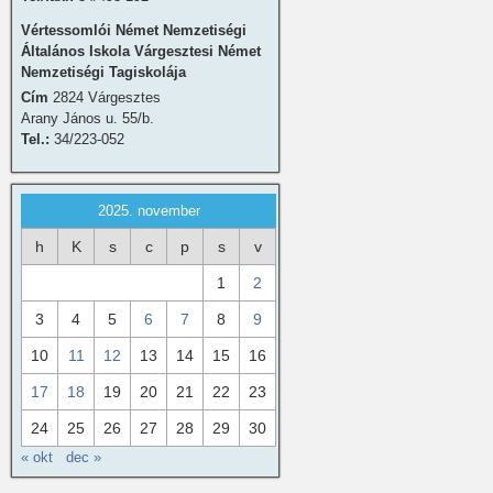
Vértessomlói Német Nemzetiségi
Általános Iskola Várgesztesi Német
Nemzetiségi Tagiskolája
Cím
2824 Várgesztes
Arany János u. 55/b.
Tel.:
34/223-052
2025. november
h
K
s
c
p
s
v
1
2
3
4
5
6
7
8
9
10
11
12
13
14
15
16
17
18
19
20
21
22
23
24
25
26
27
28
29
30
« okt
dec »