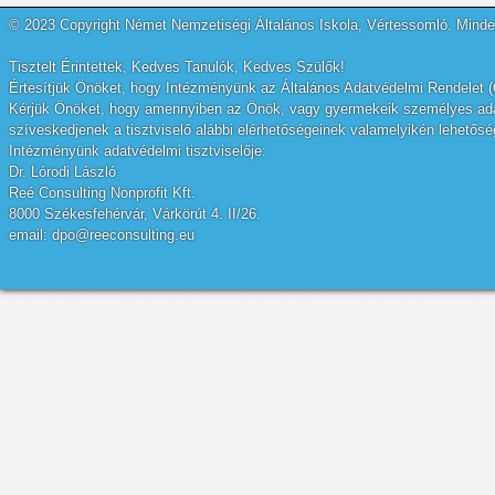
© 2023 Copyright Német Nemzetiségi Általános Iskola, Vértessomló. Minden
Tisztelt Érintettek, Kedves Tanulók, Kedves Szülők!
Értesítjük Önöket, hogy Intézményünk az Általános Adatvédelmi Rendelet (
Kérjük Önöket, hogy amennyiben az Önök, vagy gyermekeik személyes adatai
szíveskedjenek a tisztviselő alábbi elérhetőségeinek valamelyikén lehetőség
Intézményünk adatvédelmi tisztviselője:
Dr. Lórodi László
Reé Consulting Nonprofit Kft.
8000 Székesfehérvár, Várkörút 4. II/26.
email: dpo@reeconsulting.eu