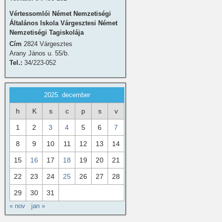
Vértessomlói Német Nemzetiségi
Általános Iskola Várgesztesi Német
Nemzetiségi Tagiskolája
Cím
2824 Várgesztes
Arany János u. 55/b.
Tel.:
34/223-052
2025. december
h
K
s
c
p
s
v
1
2
3
4
5
6
7
8
9
10
11
12
13
14
15
16
17
18
19
20
21
22
23
24
25
26
27
28
29
30
31
« nov
jan »