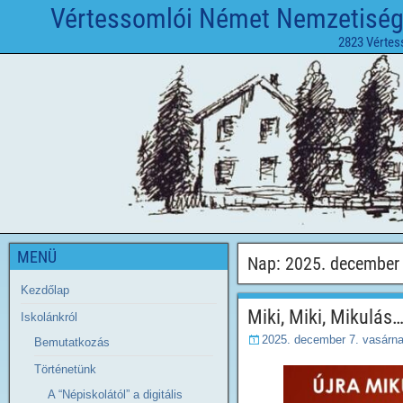
Vértessomlói Német Nemzetiségi 
2823 Vértes
MENÜ
Nap:
2025. december 
Kezdőlap
Miki, Miki, Mikulás
Iskolánkról
2025. december 7. vasárn
Bemutatkozás
Történetünk
A “Népiskolától” a digitális