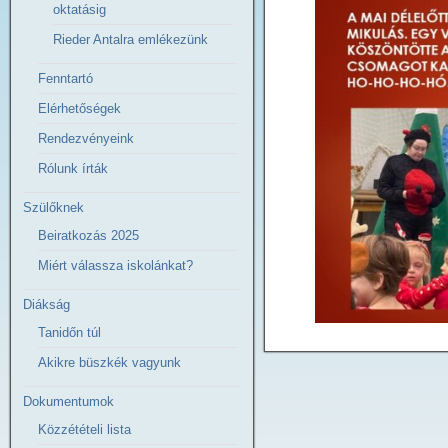
oktatásig
Rieder Antalra emlékezünk
Fenntartó
Elérhetőségek
Rendezvényeink
Rólunk írták
Szülőknek
Beiratkozás 2025
Miért válassza iskolánkat?
Diákság
Tanidőn túl
Akikre büszkék vagyunk
Dokumentumok
Közzétételi lista