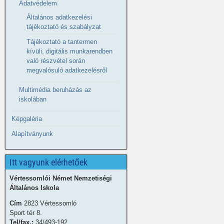
Adatvédelem
Általános adatkezelési
tájékoztató és szabályzat
Tájékoztató a tantermen
kívüli, digitális munkarendben
való részvétel során
megvalósuló adatkezelésről
Multimédia beruházás az
iskolában
Képgaléria
Alapítványunk
Itt vagyunk elérhetőek
Vértessomlói Német Nemzetiségi
Általános Iskola
Cím
2823 Vértessomló
Sport tér 8.
Tel/fax.:
34/493-192