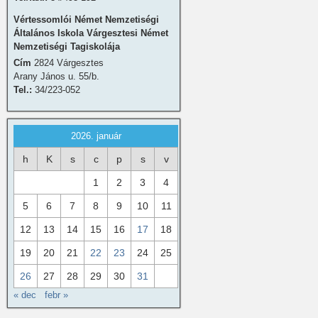
Vértessomlói Német Nemzetiségi
Általános Iskola Várgesztesi Német
Nemzetiségi Tagiskolája
Cím
2824 Várgesztes
Arany János u. 55/b.
Tel.:
34/223-052
2026. január
h
K
s
c
p
s
v
1
2
3
4
5
6
7
8
9
10
11
12
13
14
15
16
17
18
19
20
21
22
23
24
25
26
27
28
29
30
31
« dec
febr »