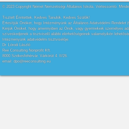
© 2023 Copyright Német Nemzetiségi Általános Iskola, Vértessomló. Minden
Tisztelt Érintettek, Kedves Tanulók, Kedves Szülők!
Értesítjük Önöket, hogy Intézményünk az Általános Adatvédelmi Rendelet (
Kérjük Önöket, hogy amennyiben az Önök, vagy gyermekeik személyes adatai
szíveskedjenek a tisztviselő alábbi elérhetőségeinek valamelyikén lehetőség
Intézményünk adatvédelmi tisztviselője:
Dr. Lórodi László
Reé Consulting Nonprofit Kft.
8000 Székesfehérvár, Várkörút 4. II/26.
email: dpo@reeconsulting.eu