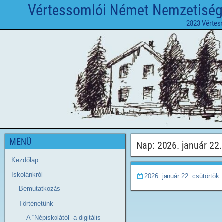
Vértessomlói Német Nemzetiségi 
2823 Vértes
MENÜ
Nap:
2026. január 22.
Kezdőlap
Iskolánkról
2026. január 22. csütörtök
Bemutatkozás
Történetünk
A “Népiskolától” a digitális