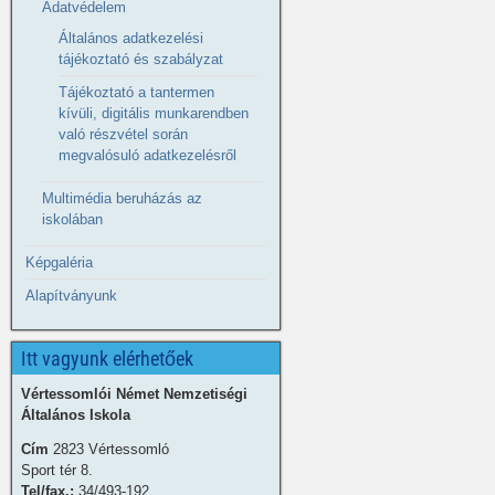
Adatvédelem
Általános adatkezelési
tájékoztató és szabályzat
Tájékoztató a tantermen
kívüli, digitális munkarendben
való részvétel során
megvalósuló adatkezelésről
Multimédia beruházás az
iskolában
Képgaléria
Alapítványunk
Itt vagyunk elérhetőek
Vértessomlói Német Nemzetiségi
Általános Iskola
Cím
2823 Vértessomló
Sport tér 8.
Tel/fax.:
34/493-192