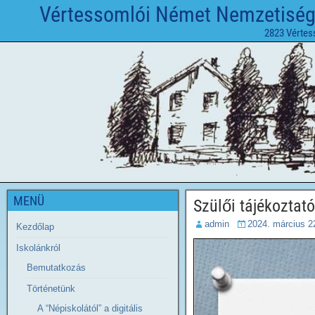
Vértessomlói Német Nemzetiségi 
2823 Vértes
MENÜ
Szülői tájékoztató
admin
2024. március 2
Kezdőlap
Iskolánkról
Bemutatkozás
Történetünk
A “Népiskolától” a digitális