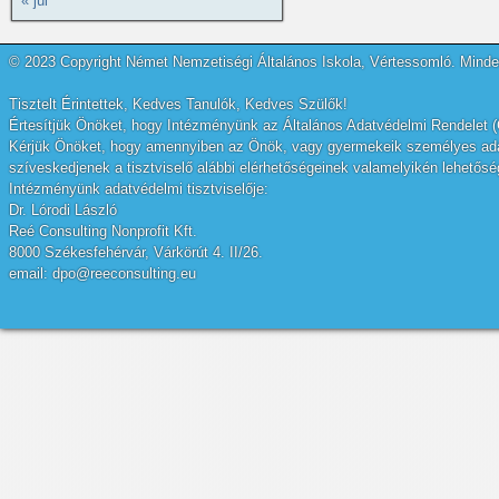
« júl
© 2023 Copyright Német Nemzetiségi Általános Iskola, Vértessomló. Minden
Tisztelt Érintettek, Kedves Tanulók, Kedves Szülők!
Értesítjük Önöket, hogy Intézményünk az Általános Adatvédelmi Rendelet (
Kérjük Önöket, hogy amennyiben az Önök, vagy gyermekeik személyes adatai
szíveskedjenek a tisztviselő alábbi elérhetőségeinek valamelyikén lehetőség
Intézményünk adatvédelmi tisztviselője:
Dr. Lórodi László
Reé Consulting Nonprofit Kft.
8000 Székesfehérvár, Várkörút 4. II/26.
email: dpo@reeconsulting.eu