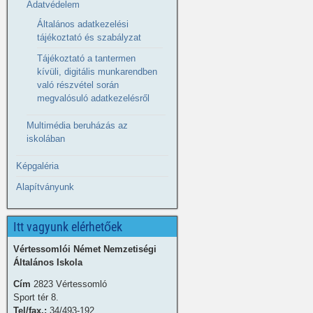
Adatvédelem
Általános adatkezelési
tájékoztató és szabályzat
Tájékoztató a tantermen
kívüli, digitális munkarendben
való részvétel során
megvalósuló adatkezelésről
Multimédia beruházás az
iskolában
Képgaléria
Alapítványunk
Itt vagyunk elérhetőek
Vértessomlói Német Nemzetiségi
Általános Iskola
Cím
2823 Vértessomló
Sport tér 8.
Tel/fax.:
34/493-192