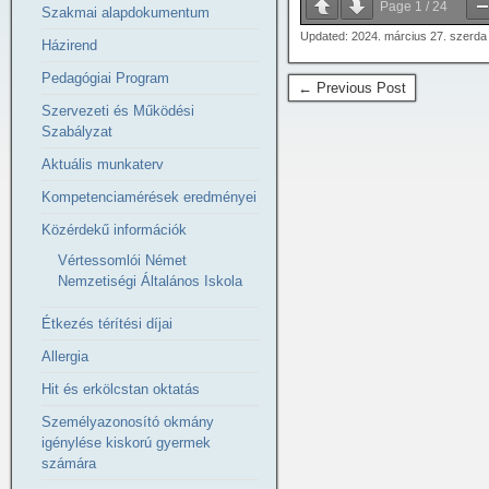
Page
1
/
24
Szakmai alapdokumentum
Updated: 2024. március 27. szerda
Házirend
Pedagógiai Program
← Previous Post
Szervezeti és Működési
Szabályzat
Aktuális munkaterv
Kompetenciamérések eredményei
Közérdekű információk
Vértessomlói Német
Nemzetiségi Általános Iskola
Étkezés térítési díjai
Allergia
Hit és erkölcstan oktatás
Személyazonosító okmány
igénylése kiskorú gyermek
számára