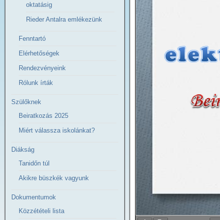
oktatásig
Rieder Antalra emlékezünk
Fenntartó
Elérhetőségek
Rendezvényeink
Rólunk írták
Szülőknek
Beiratkozás 2025
Miért válassza iskolánkat?
Diákság
Tanidőn túl
Akikre büszkék vagyunk
Dokumentumok
Közzétételi lista