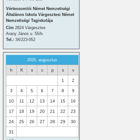
Vértessomlói Német Nemzetiségi
Általános Iskola Várgesztesi Német
Nemzetiségi Tagiskolája
Cím
2824 Várgesztes
Arany János u. 55/b.
Tel.:
34/223-052
2026. augusztus
h
K
s
c
p
s
v
1
2
3
4
5
6
7
8
9
10
11
12
13
14
15
16
17
18
19
20
21
22
23
24
25
26
27
28
29
30
31