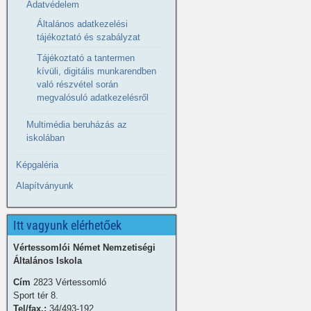
Adatvédelem
Általános adatkezelési
tájékoztató és szabályzat
Tájékoztató a tantermen
kívüli, digitális munkarendben
való részvétel során
megvalósuló adatkezelésről
Multimédia beruházás az
iskolában
Képgaléria
Alapítványunk
Itt vagyunk elérhetőek
Vértessomlói Német Nemzetiségi
Általános Iskola
Cím
2823 Vértessomló
Sport tér 8.
Tel/fax.:
34/493-192