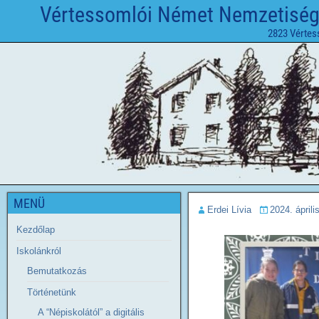
Vértessomlói Német Nemzetiségi 
2823 Vértes
MENÜ
Erdei Lívia
2024. áprili
Kezdőlap
Iskolánkról
Bemutatkozás
Történetünk
A “Népiskolától” a digitális