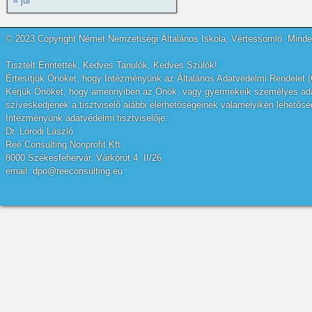
« júl
© 2023 Copyright Német Nemzetiségi Általános Iskola, Vértessomló. Minden
Tisztelt Érintettek, Kedves Tanulók, Kedves Szülők!
Értesítjük Önöket, hogy Intézményünk az Általános Adatvédelmi Rendelet (
Kérjük Önöket, hogy amennyiben az Önök, vagy gyermekeik személyes adatai
szíveskedjenek a tisztviselő alábbi elérhetőségeinek valamelyikén lehetőség
Intézményünk adatvédelmi tisztviselője:
Dr. Lórodi László
Reé Consulting Nonprofit Kft.
8000 Székesfehérvár, Várkörút 4. II/26.
email: dpo@reeconsulting.eu