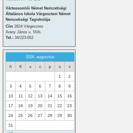
Vértessomlói Német Nemzetiségi
Általános Iskola Várgesztesi Német
Nemzetiségi Tagiskolája
Cím
2824 Várgesztes
Arany János u. 55/b.
Tel.:
34/223-052
2026. augusztus
h
K
s
c
p
s
v
1
2
3
4
5
6
7
8
9
10
11
12
13
14
15
16
17
18
19
20
21
22
23
24
25
26
27
28
29
30
31