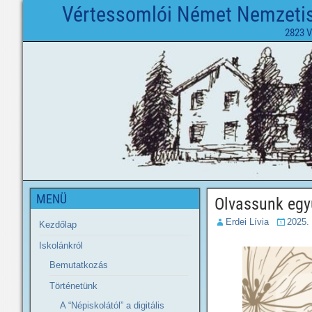
Vértessomlói Német Nemzetisé
2823 V
MENÜ
Olvassunk együ
Erdei Lívia
2025.
Kezdőlap
Iskolánkról
Bemutatkozás
Történetünk
A “Népiskolától” a digitális