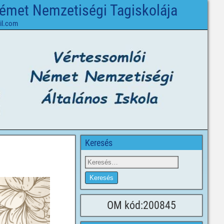
Német Nemzetiségi Tagiskolája
il.com
Keresés
OM kód:200845