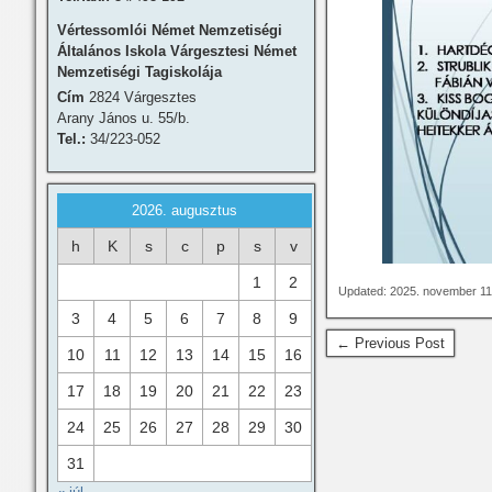
Vértessomlói Német Nemzetiségi
Általános Iskola Várgesztesi Német
Nemzetiségi Tagiskolája
Cím
2824 Várgesztes
Arany János u. 55/b.
Tel.:
34/223-052
2026. augusztus
h
K
s
c
p
s
v
1
2
Updated: 2025. november 11
3
4
5
6
7
8
9
← Previous Post
10
11
12
13
14
15
16
17
18
19
20
21
22
23
24
25
26
27
28
29
30
31