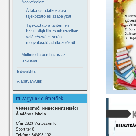
Adatvédelem
Általános adatkezelési
tájékoztató és szabályzat
Tájékoztató a tantermen
kívüli, digitális munkarendben
való részvétel során
megvalósuló adatkezelésről
Multimédia beruházás az
iskolában
Képgaléria
Alapítványunk
Itt vagyunk elérhetőek
Vértessomlói Német Nemzetiségi
Általános Iskola
Cím
2823 Vértessomló
Sport tér 8.
Tel/fax.:
34/493-192