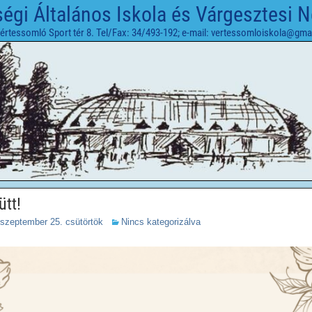
gi Általános Iskola és Várgesztesi 
értessomló Sport tér 8. Tel/Fax: 34/493-192; e-mail: vertessomloiskola@gma
tt!
 szeptember 25. csütörtök
Nincs kategorizálva