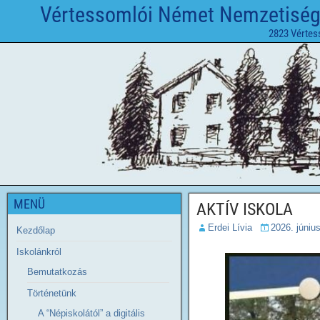
Vértessomlói Német Nemzetiségi 
2823 Vértes
MENÜ
AKTÍV ISKOLA
Erdei Lívia
2026. júniu
Kezdőlap
Iskolánkról
Bemutatkozás
Történetünk
A “Népiskolától” a digitális