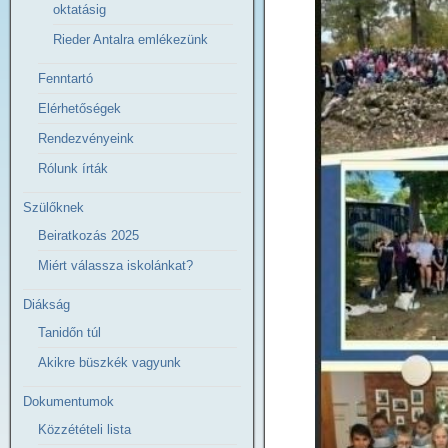
oktatásig
Rieder Antalra emlékezünk
Fenntartó
Elérhetőségek
Rendezvényeink
Rólunk írták
Szülőknek
Beiratkozás 2025
Miért válassza iskolánkat?
Diákság
Tanidőn túl
Akikre büszkék vagyunk
Dokumentumok
Közzétételi lista