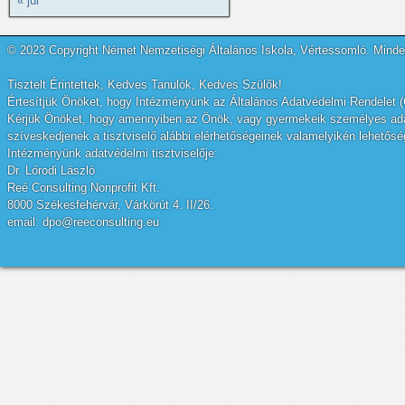
« júl
© 2023 Copyright Német Nemzetiségi Általános Iskola, Vértessomló. Minden
Tisztelt Érintettek, Kedves Tanulók, Kedves Szülők!
Értesítjük Önöket, hogy Intézményünk az Általános Adatvédelmi Rendelet (
Kérjük Önöket, hogy amennyiben az Önök, vagy gyermekeik személyes adatai
szíveskedjenek a tisztviselő alábbi elérhetőségeinek valamelyikén lehetőség
Intézményünk adatvédelmi tisztviselője:
Dr. Lórodi László
Reé Consulting Nonprofit Kft.
8000 Székesfehérvár, Várkörút 4. II/26.
email: dpo@reeconsulting.eu