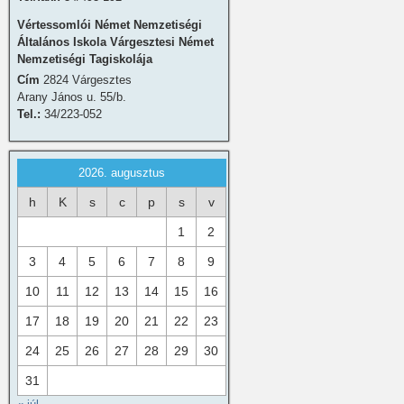
Vértessomlói Német Nemzetiségi
Általános Iskola Várgesztesi Német
Nemzetiségi Tagiskolája
Cím
2824 Várgesztes
Arany János u. 55/b.
Tel.:
34/223-052
2026. augusztus
h
K
s
c
p
s
v
1
2
3
4
5
6
7
8
9
10
11
12
13
14
15
16
17
18
19
20
21
22
23
24
25
26
27
28
29
30
31