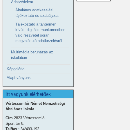
Adatvédelem
Általános adatkezelési
tájékoztató és szabályzat
Tájékoztató a tantermen
kívüli, digitális munkarendben
való részvétel során
megvalósuló adatkezelésről
Multimédia beruházás az
iskolában
Képgaléria
Alapítványunk
Itt vagyunk elérhetőek
Vértessomlói Német Nemzetiségi
Általános Iskola
Cím
2823 Vértessomló
Sport tér 8.
Tel/fax.:
34/493-192