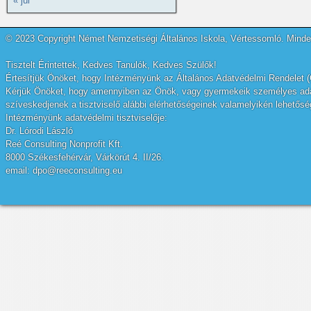
« júl
© 2023 Copyright Német Nemzetiségi Általános Iskola, Vértessomló. Minden
Tisztelt Érintettek, Kedves Tanulók, Kedves Szülők!
Értesítjük Önöket, hogy Intézményünk az Általános Adatvédelmi Rendelet (
Kérjük Önöket, hogy amennyiben az Önök, vagy gyermekeik személyes adatai
szíveskedjenek a tisztviselő alábbi elérhetőségeinek valamelyikén lehetőség
Intézményünk adatvédelmi tisztviselője:
Dr. Lórodi László
Reé Consulting Nonprofit Kft.
8000 Székesfehérvár, Várkörút 4. II/26.
email: dpo@reeconsulting.eu