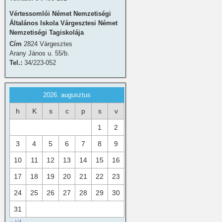
Vértessomlói Német Nemzetiségi
Általános Iskola Várgesztesi Német
Nemzetiségi Tagiskolája
Cím
2824 Várgesztes
Arany János u. 55/b.
Tel.:
34/223-052
2026. augusztus
h
K
s
c
p
s
v
1
2
3
4
5
6
7
8
9
10
11
12
13
14
15
16
17
18
19
20
21
22
23
24
25
26
27
28
29
30
31