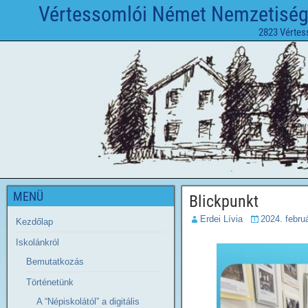
Vértessomlói Német Nemzetiségi 
2823 Vértes
MENÜ
Blickpunkt
Erdei Lívia
2024. februá
Kezdőlap
Iskolánkról
Bemutatkozás
Történetünk
A “Népiskolától” a digitális