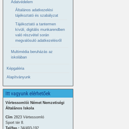
Adatvédelem
Általános adatkezelési
tájékoztató és szabályzat
Tájékoztató a tantermen
kívüli, digitális munkarendben
való részvétel során
megvalósuló adatkezelésről
Multimédia beruházás az
iskolában
Képgaléria
Alapítványunk
Itt vagyunk elérhetőek
Vértessomlói Német Nemzetiségi
Általános Iskola
Cím
2823 Vértessomló
Sport tér 8.
Tel/fax.:
34/493-192