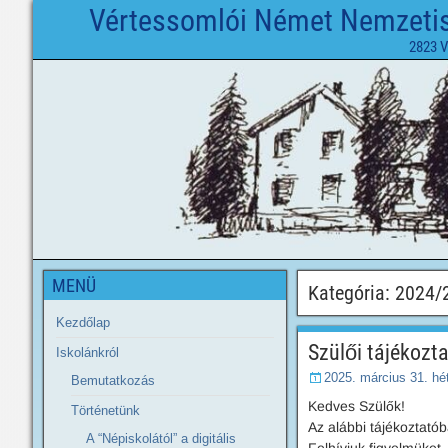
Vértessomlói Német Nemzetisé
2823 V
MENÜ
Kategória:
2024/
Kezdőlap
Szülői tájékozt
Iskolánkról
2025. március 31. hé
Bemutatkozás
Kedves Szülők!
Történetünk
Az alábbi tájékoztató
A “Népiskolától” a digitális