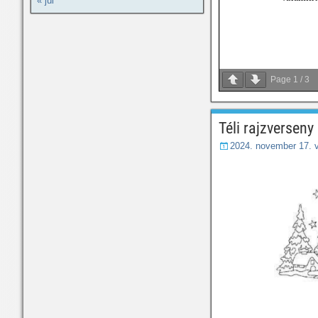
« júl
Page
1
/
3
Téli rajzverseny
2024. november 17. 