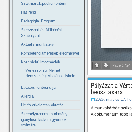
Szakmai alapdokumentum
Házirend
Pedagógiai Program
Szervezeti és Működési
Szabályzat
Aktuális munkaterv
Kompetenciamérések eredményei
Közérdekű információk
Page
1
/
24
Vértessomlói Német
Nemzetiségi Általános Iskola
Pályázat a Vért
Étkezés térítési díjai
beosztására
Allergia
2025. március 17. hé
Hit és erkölcstan oktatás
A munkakörhöz szükség
A dokumentum több lapbó
Személyazonosító okmány
igénylése kiskorú gyermek
számára