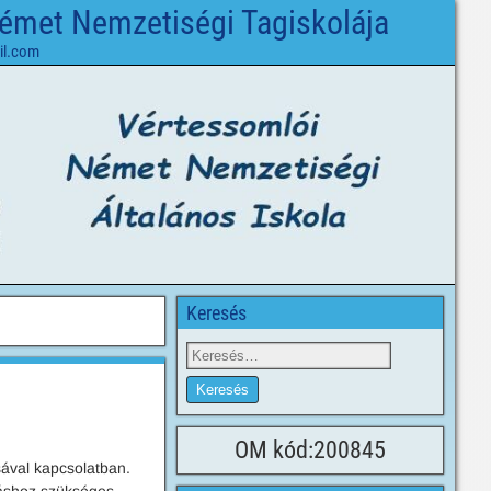
Német Nemzetiségi Tagiskolája
il.com
Keresés
OM kód:200845
sával kapcsolatban.