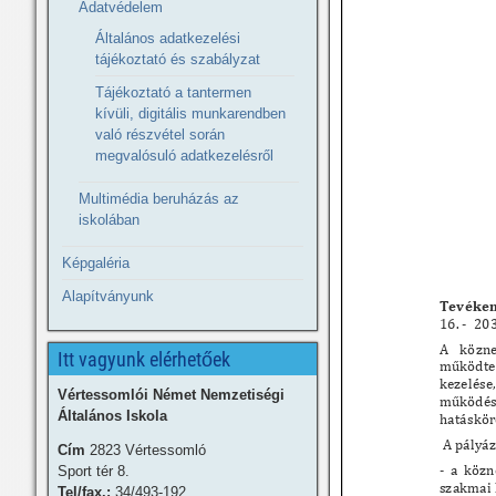
Adatvédelem
Általános adatkezelési
tájékoztató és szabályzat
Tájékoztató a tantermen
kívüli, digitális munkarendben
való részvétel során
megvalósuló adatkezelésről
Multimédia beruházás az
iskolában
Képgaléria
Alapítványunk
Itt vagyunk elérhetőek
Vértessomlói Német Nemzetiségi
Általános Iskola
Cím
2823 Vértessomló
Sport tér 8.
Tel/fax.:
34/493-192