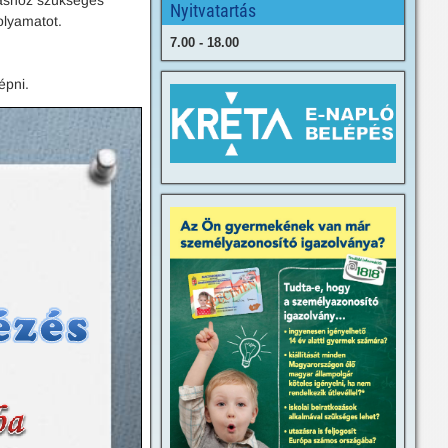
ozáshoz szükséges
Nyitvatartás
olyamatot.
7.00 - 18.00
épni.