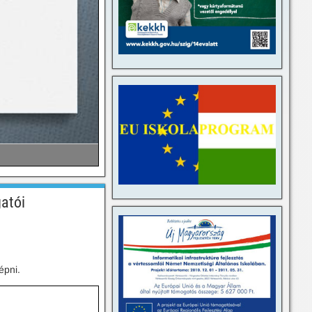
atói
épni.