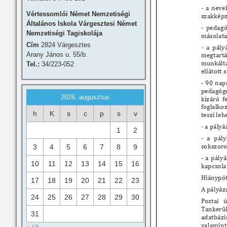
Vértessomlói Német Nemzetiségi
Általános Iskola Várgesztesi Német
Nemzetiségi Tagiskolája
Cím
2824 Várgesztes
Arany János u. 55/b.
Tel.:
34/223-052
2026. augusztus
h
K
s
c
p
s
v
1
2
3
4
5
6
7
8
9
10
11
12
13
14
15
16
17
18
19
20
21
22
23
24
25
26
27
28
29
30
31