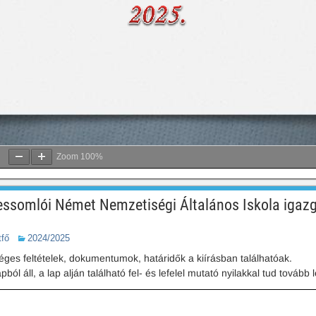
Zoom
100%
essomlói Német Nemzetiségi Általános Iskola igazg
tfő
2024/2025
es feltételek, dokumentumok, határidők a kiírásban találhatóak.
l áll, a lap alján található fel- és lefelel mutató nyilakkal tud tovább l