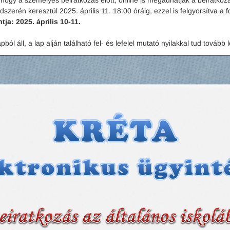
, hogy a személyes beiratkozás előtt, online is megadhatják a beiratk
zerén keresztül 2025. április 11. 18:00 óráig, ezzel is felgyorsítva a f
ja: 2025. április 10-11.
l áll, a lap alján található fel- és lefelel mutató nyilakkal tud tovább l