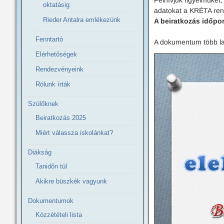
Felhívjuk figyelmüket
oktatásig
adatokat a KRÉTA rends
Rieder Antalra emlékezünk
A beiratkozás időpont
Fenntartó
A dokumentum több lapbó
Elérhetőségek
Rendezvényeink
Rólunk írták
Szülőknek
Beiratkozás 2025
Miért válassza iskolánkat?
Diákság
Tanidőn túl
Akikre büszkék vagyunk
Dokumentumok
Közzétételi lista