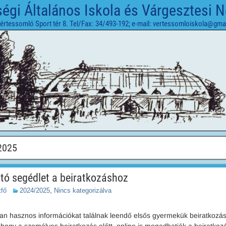
gi Általános Iskola és Várgesztesi 
értessomló Sport tér 8. Tel/Fax: 34/493-192; e-mail: vertessomloiskola@gma
2025
ató segédlet a beiratkozáshoz
tfő
2024/2025
,
Nincs kategorizálva
ban hasznos információkat találnak leendő elsős gyermekük beiratkozá