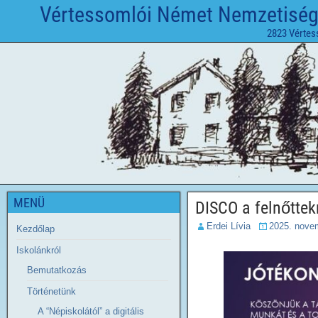
Vértessomlói Német Nemzetiségi 
2823 Vértes
MENÜ
DISCO a felnőttek
Erdei Lívia
2025. novem
Kezdőlap
Iskolánkról
Bemutatkozás
Történetünk
A “Népiskolától” a digitális