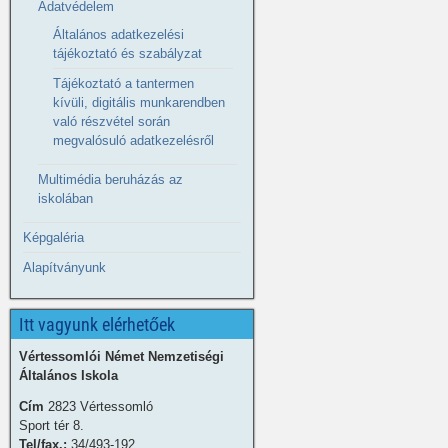
Adatvédelem
Általános adatkezelési
tájékoztató és szabályzat
Tájékoztató a tantermen
kívüli, digitális munkarendben
való részvétel során
megvalósuló adatkezelésről
Multimédia beruházás az
iskolában
Képgaléria
Alapítványunk
Itt vagyunk elérhetőek
Vértessomlói Német Nemzetiségi
Általános Iskola
Cím
2823 Vértessomló
Sport tér 8.
Tel/fax.:
34/493-192