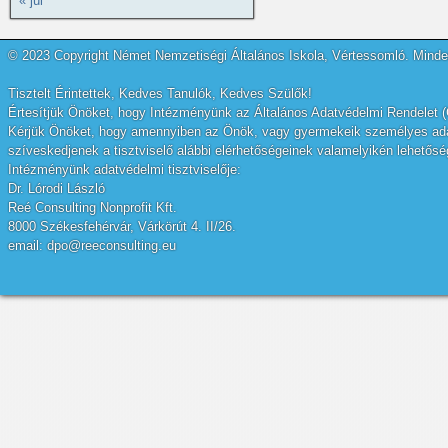
« júl
© 2023 Copyright Német Nemzetiségi Általános Iskola, Vértessomló. Minden
Tisztelt Érintettek, Kedves Tanulók, Kedves Szülők!
Értesítjük Önöket, hogy Intézményünk az Általános Adatvédelmi Rendelet (
Kérjük Önöket, hogy amennyiben az Önök, vagy gyermekeik személyes adatai
szíveskedjenek a tisztviselő alábbi elérhetőségeinek valamelyikén lehetőség
Intézményünk adatvédelmi tisztviselője:
Dr. Lórodi László
Reé Consulting Nonprofit Kft.
8000 Székesfehérvár, Várkörút 4. II/26.
email: dpo@reeconsulting.eu