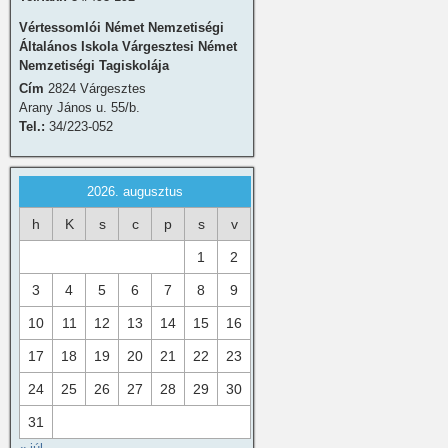
Vértessomlói Német Nemzetiségi
Általános Iskola Várgesztesi Német
Nemzetiségi Tagiskolája
Cím
2824 Várgesztes
Arany János u. 55/b.
Tel.:
34/223-052
2026. augusztus
h
K
s
c
p
s
v
1
2
3
4
5
6
7
8
9
10
11
12
13
14
15
16
17
18
19
20
21
22
23
24
25
26
27
28
29
30
31