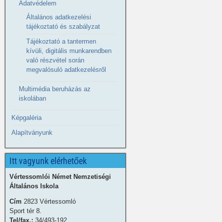
Adatvédelem
Általános adatkezelési
tájékoztató és szabályzat
Tájékoztató a tantermen
kívüli, digitális munkarendben
való részvétel során
megvalósuló adatkezelésről
Multimédia beruházás az
iskolában
Képgaléria
Alapítványunk
Itt vagyunk elérhetőek
Vértessomlói Német Nemzetiségi
Általános Iskola
Cím
2823 Vértessomló
Sport tér 8.
Tel/fax.:
34/493-192