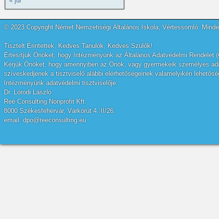
« júl
© 2023 Copyright Német Nemzetiségi Általános Iskola, Vértessomló. Minden
Tisztelt Érintettek, Kedves Tanulók, Kedves Szülők!
Értesítjük Önöket, hogy Intézményünk az Általános Adatvédelmi Rendelet (
Kérjük Önöket, hogy amennyiben az Önök, vagy gyermekeik személyes adatai
szíveskedjenek a tisztviselő alábbi elérhetőségeinek valamelyikén lehetőség
Intézményünk adatvédelmi tisztviselője:
Dr. Lórodi László
Reé Consulting Nonprofit Kft.
8000 Székesfehérvár, Várkörút 4. II/26.
email: dpo@reeconsulting.eu