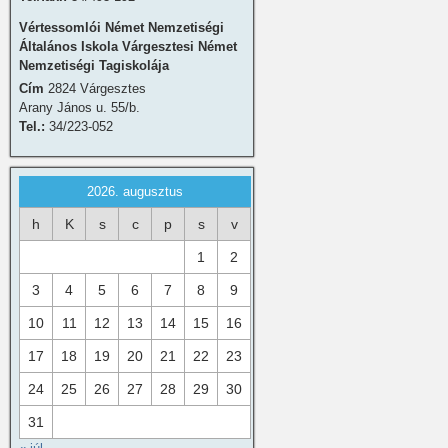
Vértessomlói Német Nemzetiségi
Általános Iskola Várgesztesi Német
Nemzetiségi Tagiskolája
Cím
2824 Várgesztes
Arany János u. 55/b.
Tel.:
34/223-052
2026. augusztus
h
K
s
c
p
s
v
1
2
3
4
5
6
7
8
9
10
11
12
13
14
15
16
17
18
19
20
21
22
23
24
25
26
27
28
29
30
31