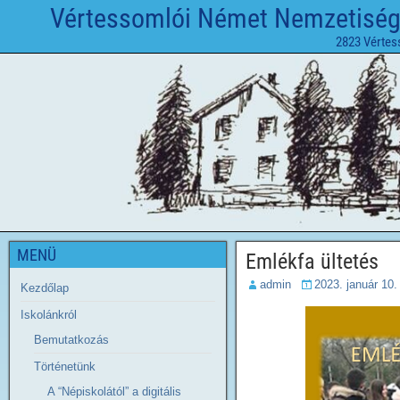
Vértessomlói Német Nemzetiségi 
2823 Vértes
MENÜ
Emlékfa ültetés
admin
2023. január 10.
Kezdőlap
Iskolánkról
Bemutatkozás
Történetünk
A “Népiskolától” a digitális