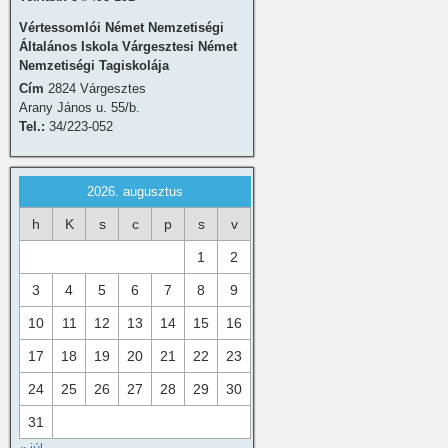
Vértessomlói Német Nemzetiségi
Általános Iskola Várgesztesi Német
Nemzetiségi Tagiskolája
Cím
2824 Várgesztes
Arany János u. 55/b.
Tel.:
34/223-052
2026. augusztus
h
K
s
c
p
s
v
1
2
3
4
5
6
7
8
9
10
11
12
13
14
15
16
17
18
19
20
21
22
23
24
25
26
27
28
29
30
31