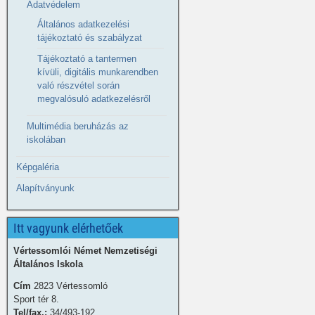
Adatvédelem
Általános adatkezelési
tájékoztató és szabályzat
Tájékoztató a tantermen
kívüli, digitális munkarendben
való részvétel során
megvalósuló adatkezelésről
Multimédia beruházás az
iskolában
Képgaléria
Alapítványunk
Itt vagyunk elérhetőek
Vértessomlói Német Nemzetiségi
Általános Iskola
Cím
2823 Vértessomló
Sport tér 8.
Tel/fax.:
34/493-192