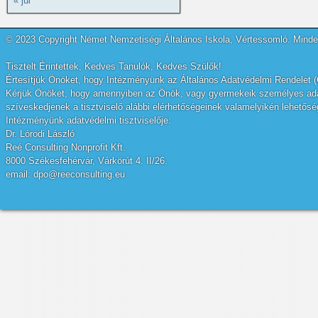
« júl
© 2023 Copyright Német Nemzetiségi Általános Iskola, Vértessomló. Minden
Tisztelt Érintettek, Kedves Tanulók, Kedves Szülők!
Értesítjük Önöket, hogy Intézményünk az Általános Adatvédelmi Rendelet (
Kérjük Önöket, hogy amennyiben az Önök, vagy gyermekeik személyes adatai
szíveskedjenek a tisztviselő alábbi elérhetőségeinek valamelyikén lehetőség
Intézményünk adatvédelmi tisztviselője:
Dr. Lórodi László
Reé Consulting Nonprofit Kft.
8000 Székesfehérvár, Várkörút 4. II/26.
email: dpo@reeconsulting.eu