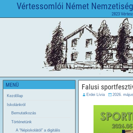
Vértessomlói Német Nemzetiségi 
2823 Vértes
MENÜ
Falusi sportfeszti
Erdei Lívia
2026. május
Kezdőlap
Iskolánkról
Bemutatkozás
Történetünk
A “Népiskolától” a digitális