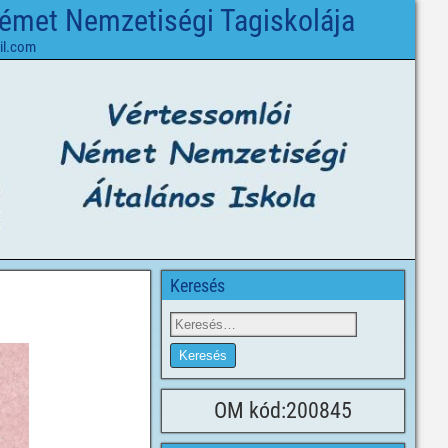
Német Nemzetiségi Tagiskolája
il.com
Keresés
OM kód:200845