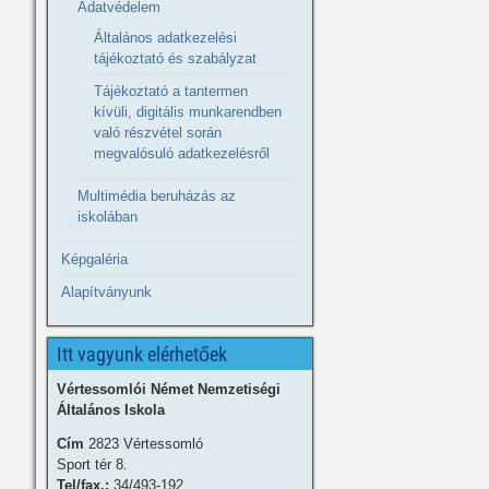
Adatvédelem
Általános adatkezelési
tájékoztató és szabályzat
Tájékoztató a tantermen
kívüli, digitális munkarendben
való részvétel során
megvalósuló adatkezelésről
Multimédia beruházás az
iskolában
Képgaléria
Alapítványunk
Itt vagyunk elérhetőek
Vértessomlói Német Nemzetiségi
Általános Iskola
Cím
2823 Vértessomló
Sport tér 8.
Tel/fax.:
34/493-192