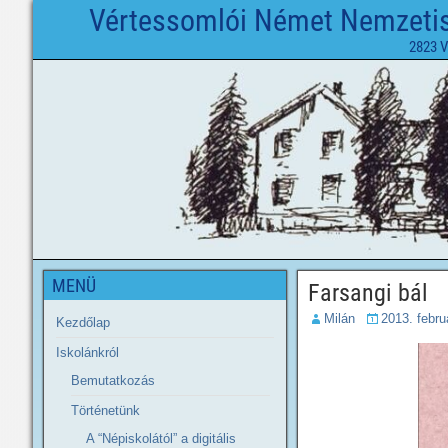
Vértessomlói Német Nemzetisé
2823 V
MENÜ
Farsangi bál
Milán
2013. febru
Kezdőlap
Iskolánkról
Bemutatkozás
Történetünk
A “Népiskolától” a digitális