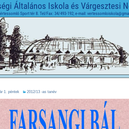
gi Általános Iskola és Várgesztesi 
értessomló Sport tér 8. Tel/Fax: 34/493-192; e-mail: vertessomloiskola@gma
ár 1. péntek
2012/13 -as tanév