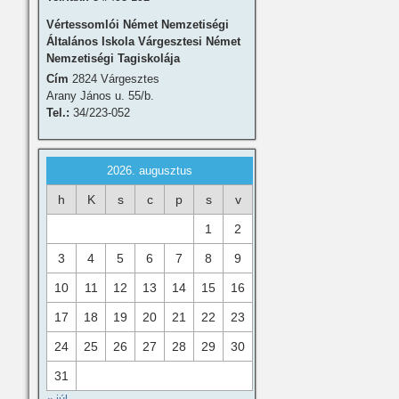
Vértessomlói Német Nemzetiségi
Általános Iskola Várgesztesi Német
Nemzetiségi Tagiskolája
Cím
2824 Várgesztes
Arany János u. 55/b.
Tel.:
34/223-052
2026. augusztus
h
K
s
c
p
s
v
1
2
3
4
5
6
7
8
9
10
11
12
13
14
15
16
17
18
19
20
21
22
23
24
25
26
27
28
29
30
31