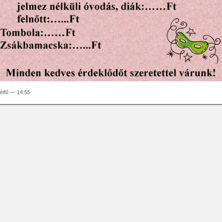
hétfő — 14:55