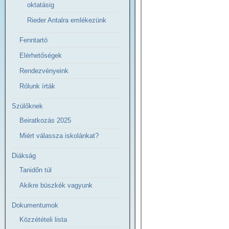
oktatásig
Rieder Antalra emlékezünk
Fenntartó
Elérhetőségek
Rendezvényeink
Rólunk írták
Szülőknek
Beiratkozás 2025
Miért válassza iskolánkat?
Diákság
Tanidőn túl
Akikre büszkék vagyunk
Dokumentumok
Közzétételi lista