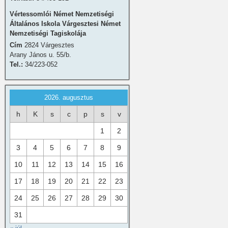
Vértessomlói Német Nemzetiségi
Általános Iskola Várgesztesi Német
Nemzetiségi Tagiskolája
Cím
2824 Várgesztes
Arany János u. 55/b.
Tel.:
34/223-052
2026. augusztus
h
K
s
c
p
s
v
1
2
3
4
5
6
7
8
9
10
11
12
13
14
15
16
17
18
19
20
21
22
23
24
25
26
27
28
29
30
31