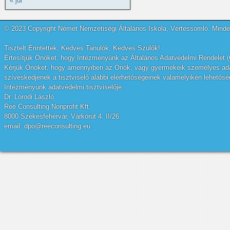
« júl
© 2023 Copyright Német Nemzetiségi Általános Iskola, Vértessomló. Minden
Tisztelt Érintettek, Kedves Tanulók, Kedves Szülők!
Értesítjük Önöket, hogy Intézményünk az Általános Adatvédelmi Rendelet (
Kérjük Önöket, hogy amennyiben az Önök, vagy gyermekeik személyes adatai
szíveskedjenek a tisztviselő alábbi elérhetőségeinek valamelyikén lehetőség
Intézményünk adatvédelmi tisztviselője:
Dr. Lórodi László
Reé Consulting Nonprofit Kft.
8000 Székesfehérvár, Várkörút 4. II/26.
email: dpo@reeconsulting.eu