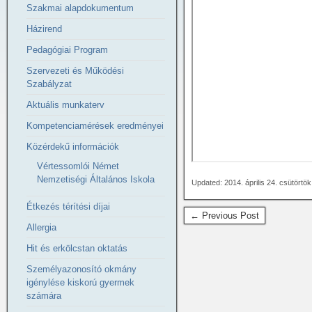
Szakmai alapdokumentum
Házirend
Pedagógiai Program
Szervezeti és Működési
Szabályzat
Aktuális munkaterv
Kompetenciamérések eredményei
Közérdekű információk
Vértessomlói Német
Nemzetiségi Általános Iskola
Updated: 2014. április 24. csütörtö
Étkezés térítési díjai
← Previous Post
Allergia
Hit és erkölcstan oktatás
Személyazonosító okmány
igénylése kiskorú gyermek
számára