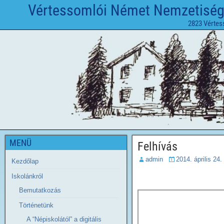
Vértessomlói Német Nemzetiségi 
2823 Vértes
MENÜ
Felhívás
admin
2014. április 24.
Kezdőlap
Iskolánkról
Bemutatkozás
Történetünk
A “Népiskolától” a digitális