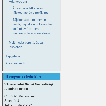
Adatvédelem
Általános adatkezelési
tájékoztató és szabályzat
Tájékoztató a tantermen
kívüli, digitális munkarendben
való részvétel során
megvalósuló adatkezelésről
Multimédia beruházás az
iskolában
Képgaléria
Alapítványunk
Itt vagyunk elérhetőek
Vértessomlói Német Nemzetiségi
Általános Iskola
Cím
2823 Vértessomló
Sport tér 8.
Tel/fax.:
34/493-192