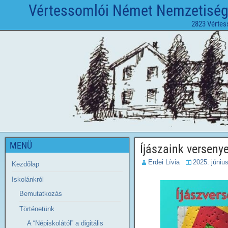
Vértessomlói Német Nemzetiségi 
2823 Vértes
MENÜ
Íjászaink verseny
Erdei Lívia
2025. júniu
Kezdőlap
Iskolánkról
Bemutatkozás
Történetünk
A “Népiskolától” a digitális