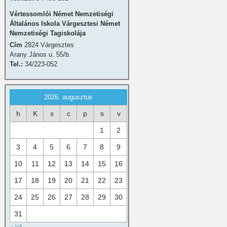
Vértessomlói Német Nemzetiségi
Általános Iskola Várgesztesi Német
Nemzetiségi Tagiskolája
Cím
2824 Várgesztes
Arany János u. 55/b.
Tel.:
34/223-052
2026. augusztus
h
K
s
c
p
s
v
1
2
3
4
5
6
7
8
9
10
11
12
13
14
15
16
17
18
19
20
21
22
23
24
25
26
27
28
29
30
31