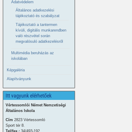
Adatvédelem
Általános adatkezelési
tájékoztató és szabályzat
Tájékoztató a tantermen
kívüli, digitális munkarendben
való részvétel során
megvalósuló adatkezelésről
Multimédia beruházás az
iskolában
Képgaléria
Alapítványunk
Itt vagyunk elérhetőek
Vértessomlói Német Nemzetiségi
Általános Iskola
Cím
2823 Vértessomló
Sport tér 8.
Tel/fax.:
34/493-192