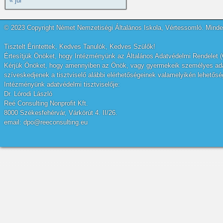
« júl
© 2023 Copyright Német Nemzetiségi Általános Iskola, Vértessomló. Minden
Tisztelt Érintettek, Kedves Tanulók, Kedves Szülők!
Értesítjük Önöket, hogy Intézményünk az Általános Adatvédelmi Rendelet (
Kérjük Önöket, hogy amennyiben az Önök, vagy gyermekeik személyes adatai
szíveskedjenek a tisztviselő alábbi elérhetőségeinek valamelyikén lehetőség
Intézményünk adatvédelmi tisztviselője:
Dr. Lórodi László
Reé Consulting Nonprofit Kft.
8000 Székesfehérvár, Várkörút 4. II/26.
email: dpo@reeconsulting.eu